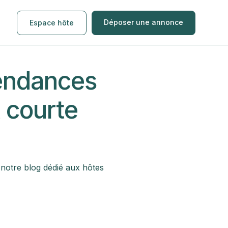
Déposer une annonce
Espace hôte
tendances
t courte
 notre blog dédié aux hôtes