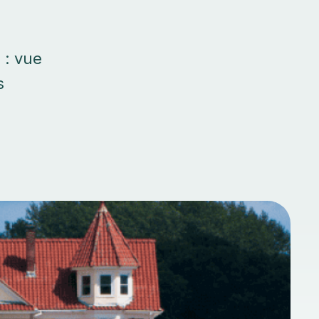
 : vue
s