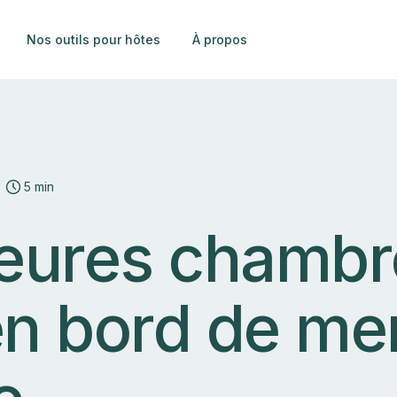
Nos outils pour hôtes
À propos
5 min
leures chamb
en bord de me