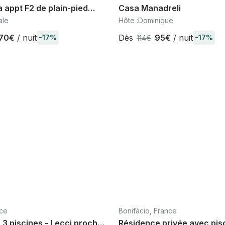
 appt F2 de plain-pied
Casa Manadreli
 à Porticcio Corse du Sud
ale
Hôte :
Dominique
70€
/ nuit
Dès
95€
/ nuit
-17%
-17%
114€
nce
Bonifácio, France
 3 piscines - Lecci proche
Résidence privée avec pis