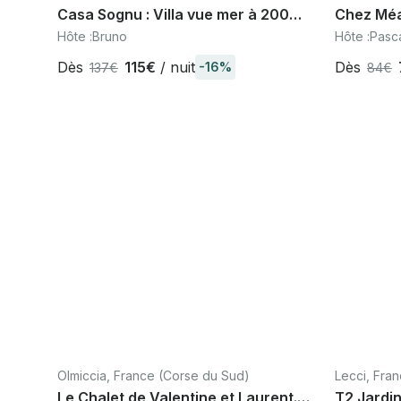
Casa Sognu : Villa vue mer à 200m
Chez Méa
plage d'Agosta à Pietrosella / Golfe
climatisé
Hôte :
Bruno
Hôte :
Pasc
d'Ajaccio
Ajaccio
Dès
115€
/ nuit
Dès
-16%
137€
84€
Olmiccia, France (Corse du Sud)
Lecci, Fra
Le Chalet de Valentine et Laurent.
T2 Jardin