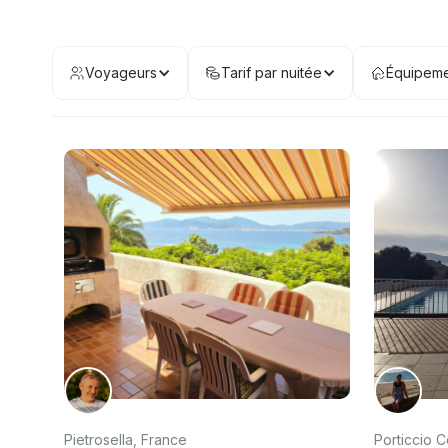
Voyageurs
Tarif par nuitée
Équipeme
Pietrosella, France
Porticcio 