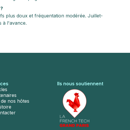
 ?
fs plus doux et fréquentation modérée. Juillet-
s à l'avance.
rces
Ils nous soutiennent
cles
tenaires
s de nos hôtes
stoire
ntacter