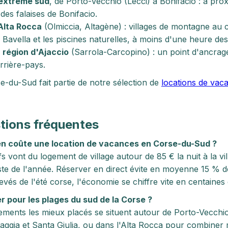
extrême sud
, de Porto-Vecchio (Lecci) à Bonifacio : à pro
 des falaises de Bonifacio.
Alta Rocca
(Olmiccia, Altagène) : villages de montagne au c
 Bavella et les piscines naturelles, à moins d'une heure des
 région d'Ajaccio
(Sarrola-Carcopino) : un point d'ancrage 
arrière-pays.
e-du-Sud fait partie de notre sélection de
locations de vac
tions fréquentes
n coûte une location de vacances en Corse-du-Sud ?
fs vont du logement de village autour de 85 € la nuit à la vil
este de l'année. Réserver en direct évite en moyenne 15 % d
élevés de l'été corse, l'économie se chiffre vite en centaine
r pour les plages du sud de la Corse ?
ements les mieux placés se situent autour de Porto-Vecchio
ggia et Santa Giulia, ou dans l'Alta Rocca pour combiner 