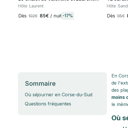
Alta Rocca. Corse du Sud
Porto ve
Hôte :
Laurent
Hôte :
Sand
Dès
85€
/ nuit
Dès
-17%
102€
95€
En Cors
Sommaire
de l'ex
des pla
Où séjourner en Corse-du-Sud
moins 
Questions fréquentes
le même
Où s