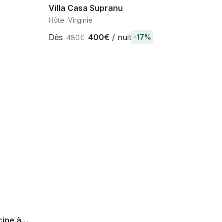
Villa Casa Supranu
Hôte :
Virginie
Dès
400€
/ nuit
-17%
480€
cine à