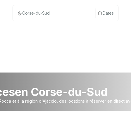
Dates
ces
en Corse-du-Sud
Rocca et à la région d'Ajaccio, des locations à réserver en direct av