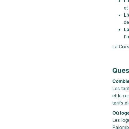
L'
et
L'
de
La
l'
La Cors
Ques
Combie
Les tari
et le r
tarifs 
Où loge
Les log
Palomba