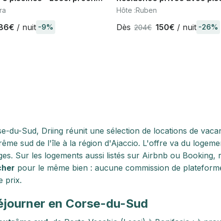
cchio, plages Corse du Sud
Bonifácio
ra
Hôte :
Ruben
86€
/ nuit
Dès
150€
/ nuit
-9%
-26%
204€
e-du-Sud, Driing réunit une sélection de locations de vaca
trême sud de l'île à la région d'Ajaccio. L'offre va du logeme
ges. Sur les logements aussi listés sur Airbnb ou Booking,
cher
pour le même bien : aucune commission de plateforme
 prix.
éjourner en Corse-du-Sud