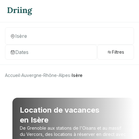
Dates
Filtres
Accueil
›
Auvergne-Rhône-Alpes
›
Isère
Location de vacances
en Isère
De Grenoble aux stations de l'Oisans et au massif
du Vercors, des locations à réserver en direct avec