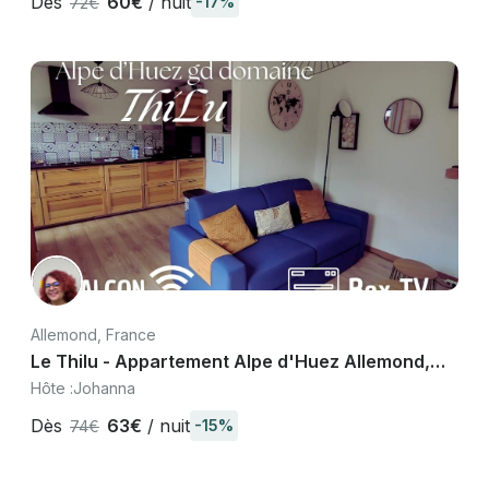
Dès
60€
/ nuit
-17%
72€
Allemond, France
Le Thilu - Appartement Alpe d'Huez Allemond,
proche télécabine ski
Hôte :
Johanna
Dès
63€
/ nuit
-15%
74€