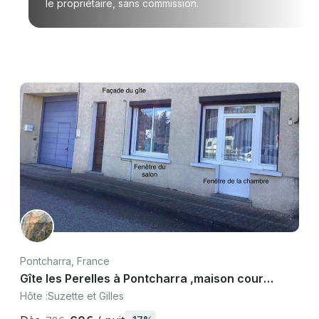
le propriétaire, sans commission.
Pontcharra, France
Gîte les Perelles à Pontcharra ,maison cour
fermée entre Chambery et Grenoble
Hôte :
Suzette et Gilles