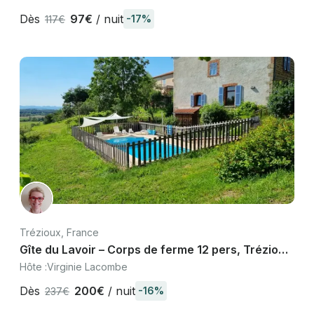
Dès
97€
/ nuit
-17%
117€
Trézioux, France
Gîte du Lavoir – Corps de ferme 12 pers, Trézioux
Livradois-Forez
Hôte :
Virginie Lacombe
Dès
200€
/ nuit
-16%
237€