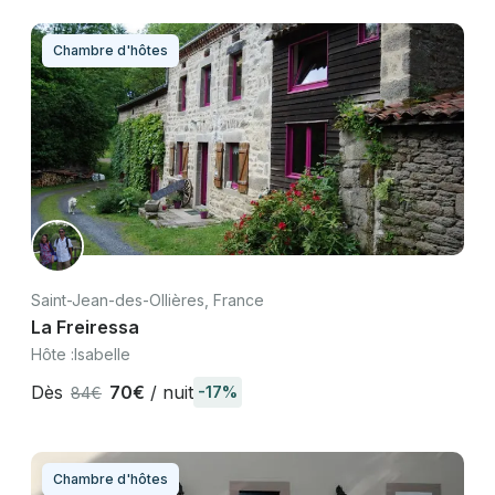
Chambre d'hôtes
Saint-Jean-des-Ollières, France
La Freiressa
Hôte :
Isabelle
Dès
70€
/ nuit
-17%
84€
Chambre d'hôtes