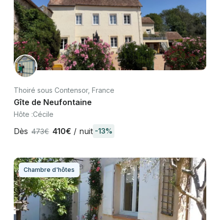
Thoiré sous Contensor, France
Gîte de Neufontaine
Hôte :
Cécile
Dès
410€
/ nuit
-13%
473€
Chambre d'hôtes