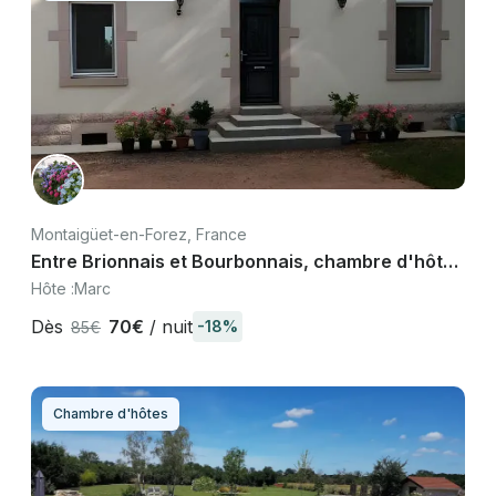
Montaigüet-en-Forez, France
Entre Brionnais et Bourbonnais, chambre d'hôtes
jacuzzi près de Vichy
Hôte :
Marc
Dès
70€
/ nuit
-18%
85€
Chambre d'hôtes