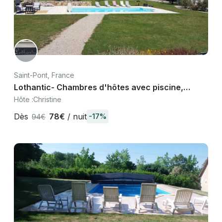
Saint-Pont, France
Lothantic- Chambres d'hôtes avec piscine,
Saint-Pont près de Vichy, Allier
Hôte :
Christine
Dès
78€
/ nuit
-17%
94€