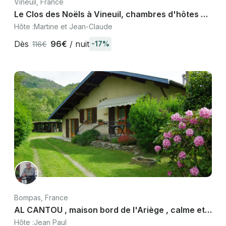
Vineuil, France
Le Clos des Noëls à Vineuil, chambres d'hôtes de
charme près Blois et Chambord
Hôte :
Martine et Jean-Claude
Dès
96€
/ nuit
-17%
116€
Bompas, France
AL CANTOU , maison bord de l'Ariège , calme et
repos , à Bompas prés Tarascon
Hôte :
Jean Paul