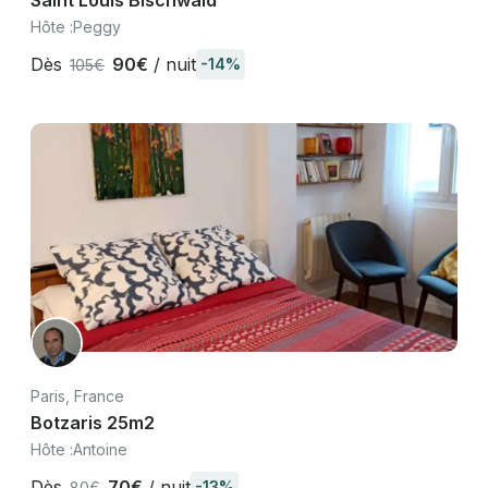
Saint Louis Bischwald
Hôte :
Peggy
Dès
90€
/ nuit
-14%
105€
Paris, France
Botzaris 25m2
Hôte :
Antoine
Dès
70€
/ nuit
-13%
80€