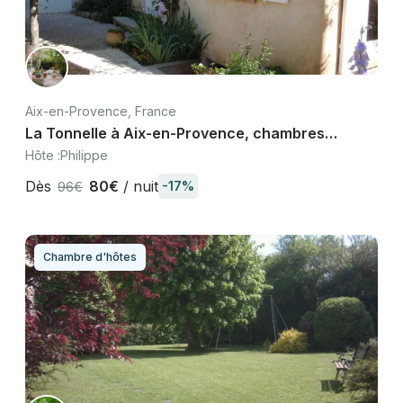
Aix-en-Provence, France
La Tonnelle à Aix-en-Provence, chambres
d'hôtes 8 min du centre-ville
Hôte :
Philippe
Dès
80€
/ nuit
-17%
96€
Chambre d'hôtes