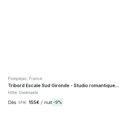
Pompéjac, France
Tribord Escale Sud Gironde - Studio romantique
jacuzzi sauna, Sauternes Bordeaux
Hôte :
Gwénaële
Dès
155€
/ nuit
-9%
171€