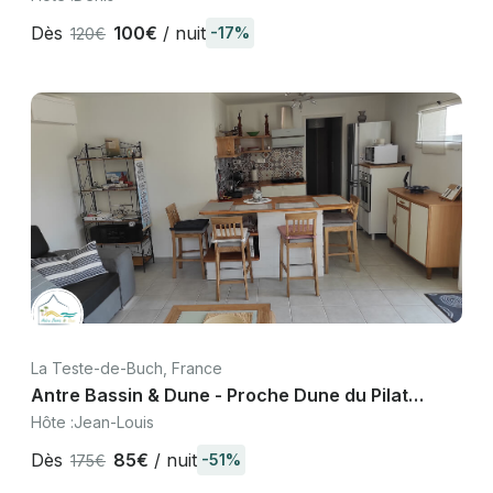
Dès
100€
/ nuit
-17%
120€
La Teste-de-Buch, France
Antre Bassin & Dune - Proche Dune du Pilat
Arcachon
Hôte :
Jean-Louis
Dès
85€
/ nuit
-51%
175€