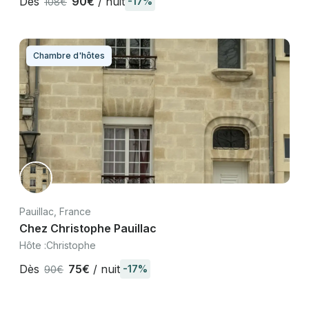
Dès
90€
/ nuit
-17%
108€
Chambre d'hôtes
Pauillac, France
Chez Christophe Pauillac
Hôte :
Christophe
Dès
75€
/ nuit
-17%
90€