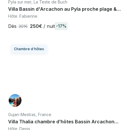
Pyla sur mer, La Teste de Buch
Villa Bassin d'Arcachon au Pyla proche plage &
Dune du Pilat
Hôte :
Fabienne
Dès
250€
/ nuit
-17%
301€
Chambre d'hôtes
Gujan-Mestras, France
Villa Thalia chambre d’hôtes Bassin Arcachon
Gujan-Mestras
Hôte :
Denis