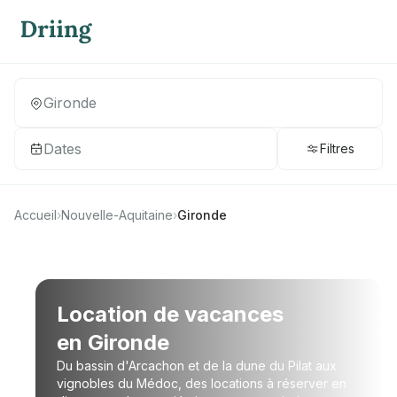
Dates
Filtres
Accueil
›
Nouvelle-Aquitaine
›
Gironde
Location de vacances
en Gironde
Du bassin d'Arcachon et de la dune du Pilat aux
vignobles du Médoc, des locations à réserver en