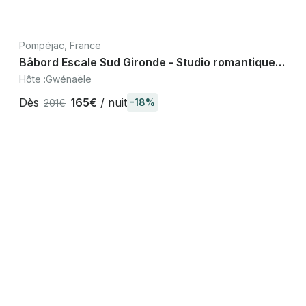
Pompéjac, France
Bâbord Escale Sud Gironde - Studio romantique
jacuzzi privé, Sauternes Bordeaux
Hôte :
Gwénaële
Dès
165€
/ nuit
-18%
201€