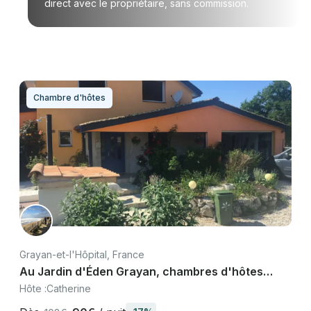
direct avec le propriétaire, sans commission.
Chambre d'hôtes
Grayan-et-l'Hôpital, France
Au Jardin d'Éden Grayan, chambres d'hôtes
Médoc piscine sauna proche Soulac
Hôte :
Catherine