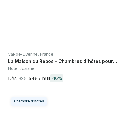
Val-de-Livenne, France
La Maison du Repos – Chambres d'hôtes pour
voyageurs, cyclistes et marcheurs
Hôte :
Josiane
Dès
53€
/ nuit
-16%
63€
Chambre d'hôtes