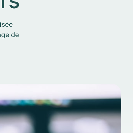
urs
isée
age de