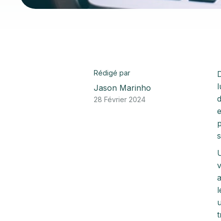
Rédigé par
D
l
Jason Marinho
d
28 Février 2024
e
p
s
U
v
a
l
u
t