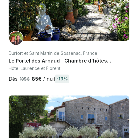
Durfort et Saint Martin de Sossenac, France
Le Portel des Arnaud - Chambre d'hôtes
Cévennes avec piscine proche Pont du Gard
Hôte :
Laurence et Florent
Dès
85€
/ nuit
-19%
105€