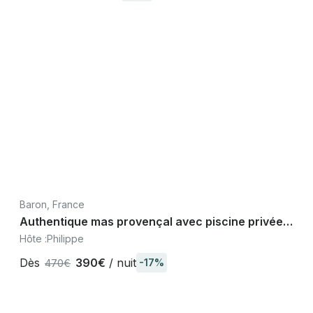
Baron, France
Authentique mas provençal avec piscine privée –
calme absolu près d’Uzès
Hôte :
Philippe
Dès
390€
/ nuit
-17%
470€