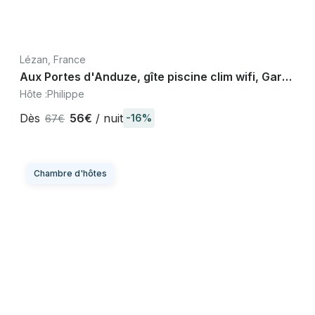
Lézan, France
Aux Portes d'Anduze, gîte piscine clim wifi, Gard
Cévennes Occitanie
Hôte :
Philippe
Dès
56€
/ nuit
-16%
67€
Chambre d'hôtes