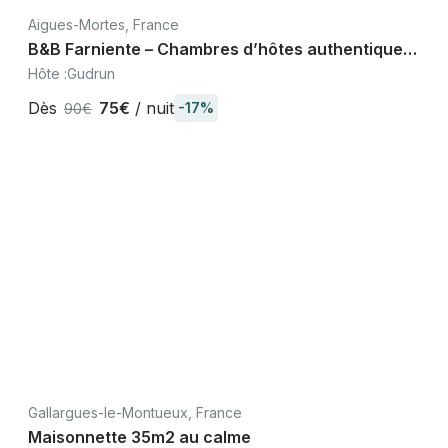
Aigues-Mortes, France
B&B Farniente – Chambres d’hôtes authentiques
près des remparts d’Aigues-Mortes
Hôte :
Gudrun
Dès
75€
/ nuit
-17%
90€
Gallargues-le-Montueux, France
Maisonnette 35m2 au calme