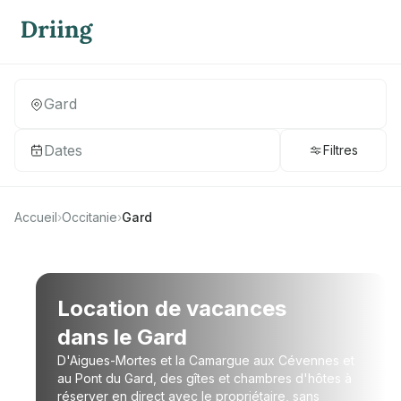
Dates
Filtres
Accueil
›
Occitanie
›
Gard
Location de vacances
dans le Gard
D'Aigues-Mortes et la Camargue aux Cévennes et
au Pont du Gard, des gîtes et chambres d'hôtes à
réserver en direct avec le propriétaire, sans