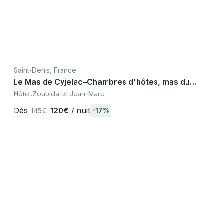
Saint-Denis, France
Le Mas de Cyjelac–Chambres d'hôtes, mas du
XVIIe, piscine, Cèze Gard Provence
Hôte :
Zoubida et Jean-Marc
Dès
120€
/ nuit
-17%
145€