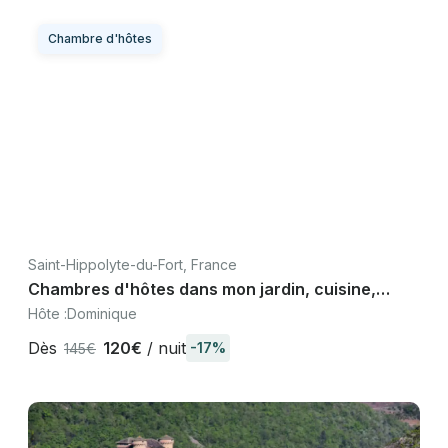
Chambre d'hôtes
Saint-Hippolyte-du-Fort, France
Chambres d'hôtes dans mon jardin, cuisine,
Cévennes, St-Hippolyte-du-Fort, Gard
Hôte :
Dominique
Dès
120€
/ nuit
-17%
145€