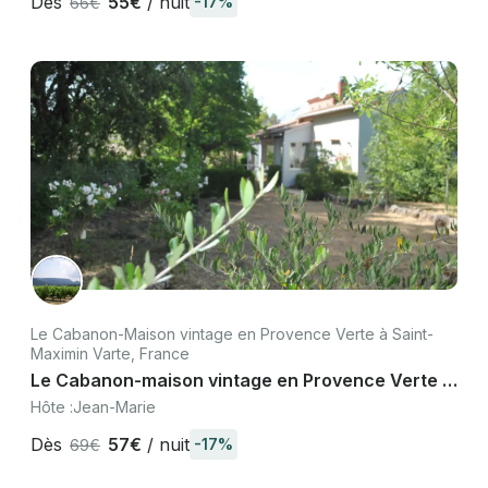
Dès
55€
/ nuit
-17%
66€
Le Cabanon-Maison vintage en Provence Verte à Saint-
Maximin Varte, France
Le Cabanon-maison vintage en Provence Verte à
Saint-Maximin la Ste.Baume Var
Hôte :
Jean-Marie
Dès
57€
/ nuit
-17%
69€