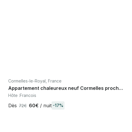
Cormelles-le-Royal, France
Appartement chaleureux neuf Cormelles proche
Caen, plages Débarquement Normandie
Hôte :
Francois
Dès
60€
/ nuit
-17%
72€