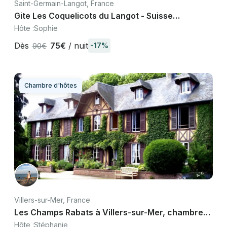
Saint-Germain-Langot, France
Gite Les Coquelicots du Langot - Suisse
Normande, Calvados
Hôte :
Sophie
Dès
75€
/ nuit
-17%
90€
Chambre d'hôtes
Villers-sur-Mer, France
Les Champs Rabats à Villers-sur-Mer, chambres
d'hôtes ferme Pays d'Auge
Hôte :
Stéphanie