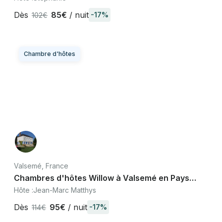
Dès
85€
/ nuit
-17%
102€
Chambre d'hôtes
Valsemé, France
Chambres d'hôtes Willow à Valsemé en Pays
d'Auge, proche Deauville et Trouville
Hôte :
Jean-Marc Matthys
Dès
95€
/ nuit
-17%
114€