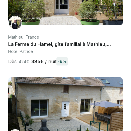
Mathieu, France
La Ferme du Hamel, gîte familial à Mathieu,
Calvados, Caen et plages D-Day
Hôte :
Patrice
Dès
385€
/ nuit
-9%
424€