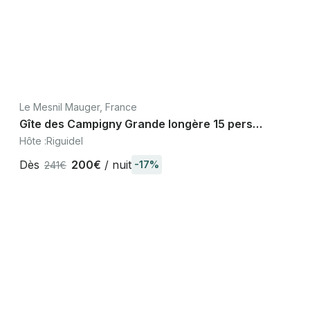
Le Mesnil Mauger, France
Gîte des Campigny Grande longère 15 pers
piscine pays d'auge
Hôte :
Riguidel
Dès
200€
/ nuit
-17%
241€