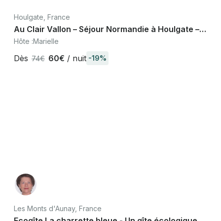
Houlgate, France
Au Clair Vallon – Séjour Normandie à Houlgate –
Terrasse plein sud & vue golf
Hôte :
Marielle
Dès
60€
/ nuit
-19%
74€
Les Monts d'Aunay, France
Ecogîte La charrette bleue - Un gîte écologique