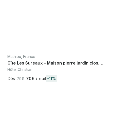
Mathieu, France
Gîte Les Sureaux – Maison pierre jardin clos,
Mathieu Caen Normandie
Hôte :
Christian
Dès
70€
/ nuit
-11%
79€