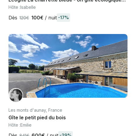
en Normandie
Hôte :
Isabelle
Dès
100€
/ nuit
-17%
120€
Les monts d'aunay, France
Gîte le petit pied du bois
Hôte :
Emilie
Dès
600€
/ nuit
-29%
841€