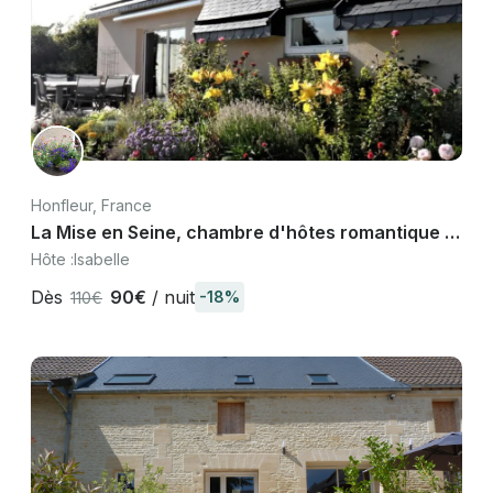
Honfleur, France
La Mise en Seine, chambre d'hôtes romantique à
Honfleur, Normandie
Hôte :
Isabelle
Dès
90€
/ nuit
-18%
110€