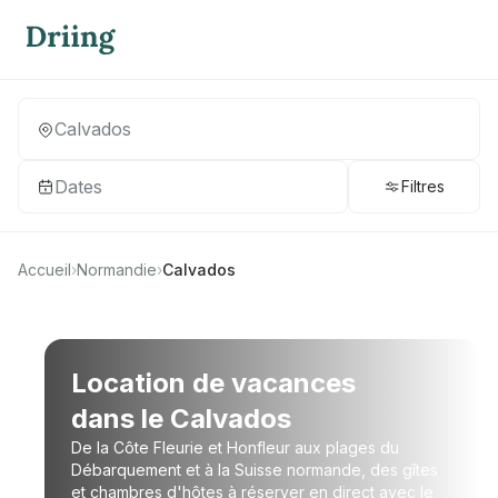
Dates
Filtres
Accueil
›
Normandie
›
Calvados
Location de vacances
dans le Calvados
De la Côte Fleurie et Honfleur aux plages du
Débarquement et à la Suisse normande, des gîtes
et chambres d'hôtes à réserver en direct avec le