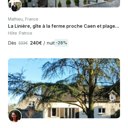
Mathieu, France
La Linière, gîte à la ferme proche Caen et plages
du débarquement Normandie
Hôte :
Patrice
Dès
240€
/ nuit
-28%
333€