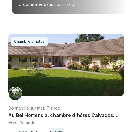
propriétaire, sans commission.
Chambre d'hôtes
Gonneville sur mer, France
Au Bel Hortensia, chambre d'hôtes Calvados
entre Deauville et Cabourg
Hôte :
Yolande