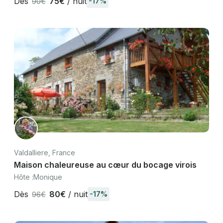
Dès
75€
/ nuit
-17%
90€
Valdalliere, France
Maison chaleureuse au cœur du bocage virois
Hôte :
Monique
Dès
80€
/ nuit
-17%
96€