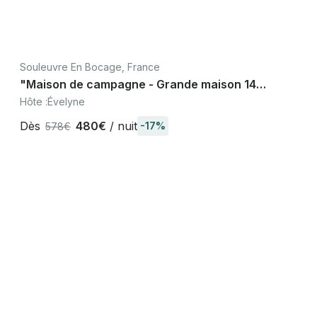
Souleuvre En Bocage, France
"Maison de campagne - Grande maison 14
personnes Pont Souleuvre, Normandie"
Hôte :
Évelyne
Dès
480€
/ nuit
-17%
578€