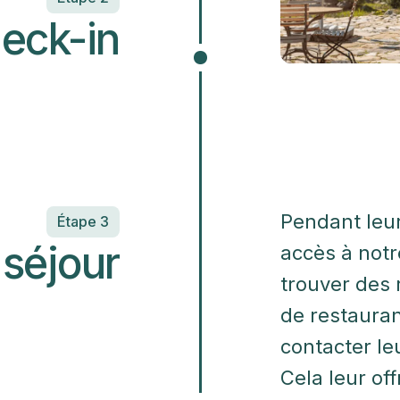
eck-in
Pendant leur
Étape 3
 séjour
accès à notr
trouver des 
de restauran
contacter l
Cela leur off