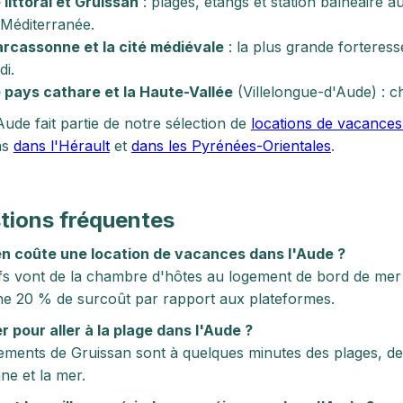
 littoral et Gruissan
: plages, étangs et station balnéaire 
 Méditerranée.
rcassonne et la cité médiévale
: la plus grande forteres
di.
 pays cathare et la Haute-Vallée
(Villelongue-d'Aude) : châ
Aude fait partie de notre sélection de
locations de vacances
ns
dans l'Hérault
et
dans les Pyrénées-Orientales
.
tions fréquentes
n coûte une location de vacances dans l'Aude ?
ifs vont de la chambre d'hôtes au logement de bord de mer s
 20 % de surcoût par rapport aux plateformes.
r pour aller à la plage dans l'Aude ?
ements de Gruissan sont à quelques minutes des plages, des
e et la mer.