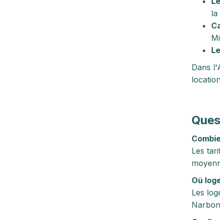
Le
la
Ca
Mi
Le
Dans l'
locatio
Ques
Combie
Les tar
moyenne
Où loge
Les log
Narbonn