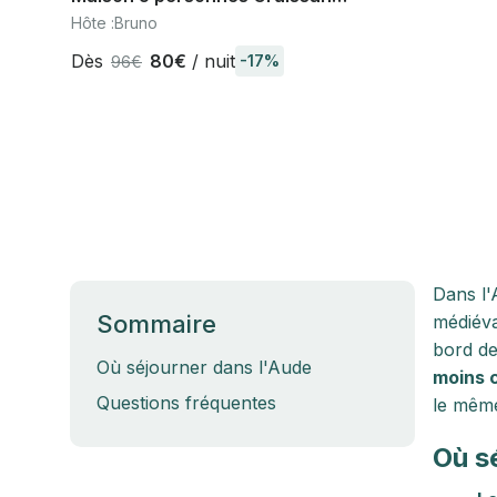
Mateille avec petit jardin et terrasse
Hôte :
Bruno
abritée
Dès
80€
/ nuit
-17%
96€
Dans l'
Sommaire
médiéva
bord de
Où séjourner dans l'Aude
moins 
Questions fréquentes
le même
Où s