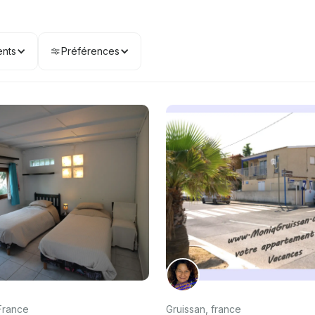
nts
Préférences
France
Gruissan, france