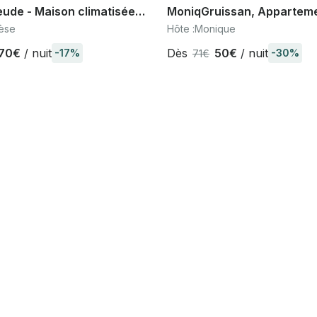
eude - Maison climatisée
MoniqGruissan, Appartem
 entre Carcassonne et
Gruissan - plage à 400 m.
èse
Hôte :
Monique
 Aude.
70€
/ nuit
Dès
50€
/ nuit
-17%
-30%
71€