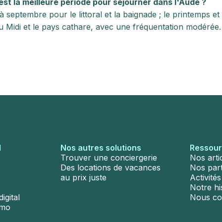
est la meilleure période pour séjourner dans l'Aude ?
à septembre pour le littoral et la baignade ; le printemps 
u Midi et le pays cathare, avec une fréquentation modérée.
l
Nos autres solutions
Ressou
Trouver une conciergerie
Nos arti
Des locations de vacances
Nos par
au prix juste
Activité
Notre hi
igital
Nous co
émo