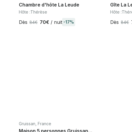
Chambre d'hôte La Leude
Gîte La L
Capendu,
Hôte :
Thérèse
Hôte :
Thér
Narbonne
Dès
70€
/ nuit
Dès
-17%
84€
84€
Gruissan, France
Maison 5 personnes Gruissan