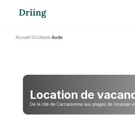
Accueil
›
Occitanie
›
Aude
Location de vacan
De la cité de Carcassonne aux plages de Gruissan et 