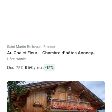
Saint Martin Bellevue, France
Au Chalet Fleuri - Chambre d'hôtes Annecy
Haute-Savoie, lac montagne
Hôte :
Annie
Dès
65€
/ nuit
-17%
78€