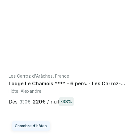
Les Carroz d'Arâches, France
Lodge Le Chamois **** - 6 pers. - Les Carroz-
d'Arâches - 83m2 - Bain nordique
Hôte :
Alexandre
Dès
220€
/ nuit
-33%
330€
Chambre d'hôtes