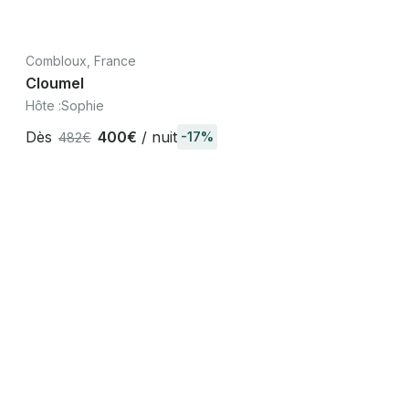
Combloux, France
Cloumel
Hôte :
Sophie
Dès
400€
/ nuit
-17%
482€