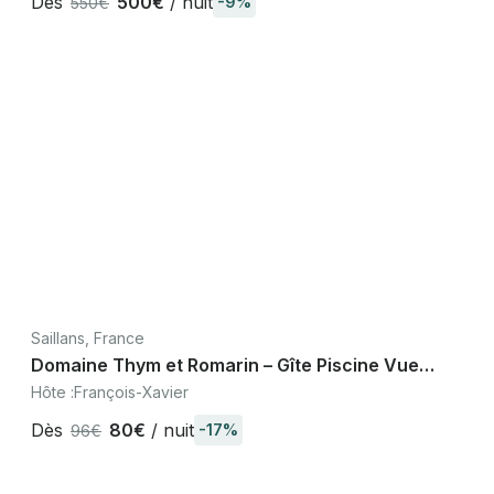
Dès
500€
/ nuit
-9%
550€
Saillans, France
Domaine Thym et Romarin – Gîte Piscine Vue
Trois Becs, Saillans Drôme Diois
Hôte :
François-Xavier
Dès
80€
/ nuit
-17%
96€