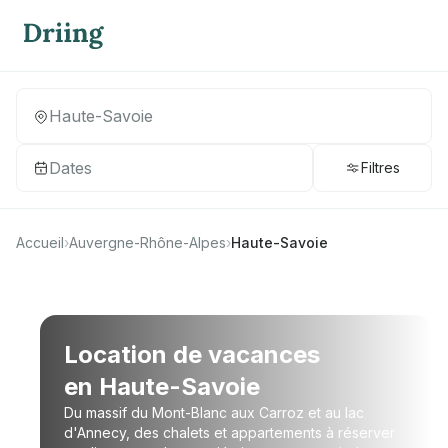
Dates
Filtres
Accueil
›
Auvergne-Rhône-Alpes
›
Haute-Savoie
Location de vacances
en Haute-Savoie
Du massif du Mont-Blanc aux Carroz et au lac
d'Annecy, des chalets et appartements à réserver