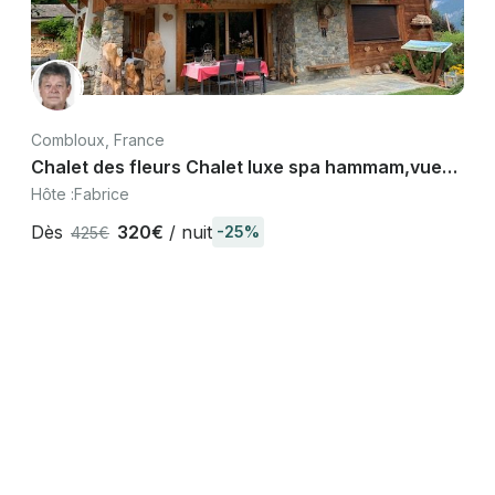
Combloux, France
Chalet des fleurs Chalet luxe spa hammam,vue
exceptionnelle Mont-Blanc
Hôte :
Fabrice
Dès
320€
/ nuit
-25%
425€