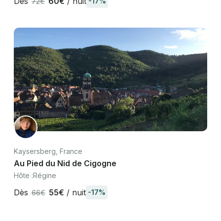
Dès
60€
/ nuit
-17%
72€
Kaysersberg, France
Au Pied du Nid de Cigogne
Hôte :
Régine
Dès
55€
/ nuit
-17%
66€