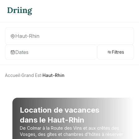
Dates
Filtres
Accueil
›
Grand Est
›
Haut-Rhin
Location de vacances
dans le Haut-Rhin
De Colmar à la Route des Vins et aux crêtes des
Vosges, des gîtes et chambres d'hôtes à réserver