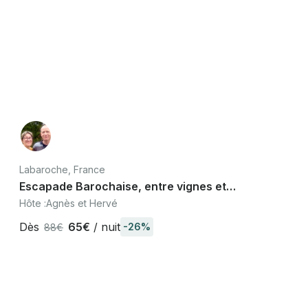
Labaroche, France
Escapade Barochaise, entre vignes et
montagnes, proche Colmar et route des vins
Hôte :
Agnès et Hervé
Dès
65€
/ nuit
-26%
88€