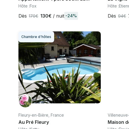
L'Arena Paris La Défense –
à La Hou
Hôte :
Fox
Hôte :
Etien
Nanterre
Disneyla
Dès
130€
/ nuit
Dès
-24%
170€
94€
Chambre d'hôtes
Fleury-en-Bière, France
Villeneuve-
Au Pré Fleury
Maison d