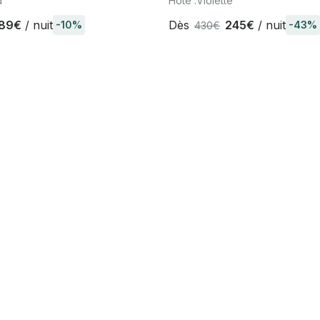
d
Hôte :
Violette
89€
/ nuit
Dès
245€
/ nuit
-10%
-43%
430€