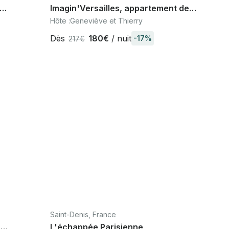
Imagin'Versailles, appartement de
 Marne
charme à 700 m du Château de
Hôte :
Geneviève et Thierry
Versailles
Dès
180€
/ nuit
-17%
217€
Saint-Denis, France
,
L'échappée Parisienne