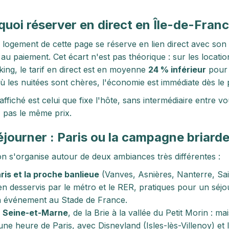
quoi réserver en direct en Île-de-Fran
logement de cette page se réserve en lien direct avec son
 au paiement. Cet écart n'est pas théorique : sur les locat
ing, le tarif en direct est en moyenne
24 % inférieur
pour 
où les nuitées sont chères, l'économie est immédiate dès le 
 affiché est celui que fixe l'hôte, sans intermédiaire entre 
 pas le même prix.
éjourner : Paris ou la campagne briard
on s'organise autour de deux ambiances très différentes :
ris et la proche banlieue
(Vanves, Asnières, Nanterre, Sa
en desservis par le métro et le RER, pratiques pour un séj
 événement au Stade de France.
 Seine-et-Marne
, de la Brie à la vallée du Petit Morin :
une heure de Paris, avec Disneyland (Isles-lès-Villenoy) et 