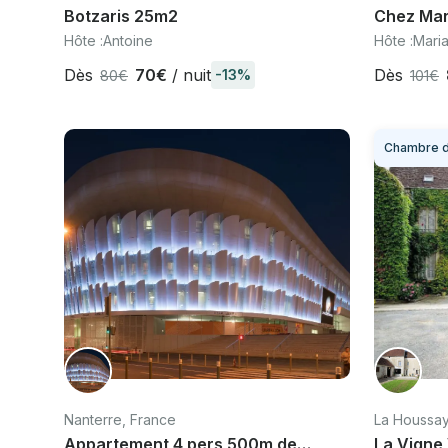
Botzaris 25m2
Chez Mar
Hôte :
Antoine
Hôte :
Mari
Dès
70€
/ nuit
Dès
-13%
80€
101€
Chambre d
Nanterre, France
La Houssay
Appartement 4 pers 500m de
La Vigne