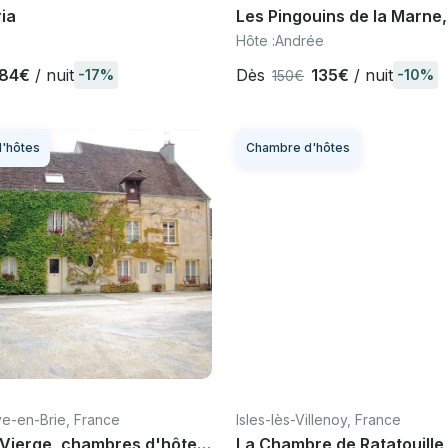
ia
Les Pingouins de la Marne,
chambres d'hôtes bord de
a
Hôte :
Andrée
proche Paris Disney
84€
/ nuit
Dès
135€
/ nuit
-17%
-10%
150€
'hôtes
Chambre d'hôtes
e-en-Brie, France
Isles-lès-Villenoy, France
 Vierge, chambres d'hôtes
La Chambre de Ratatouille