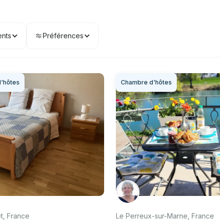
nts
Préférences
'hôtes
Chambre d'hôtes
êt, France
Le Perreux-sur-Marne, France