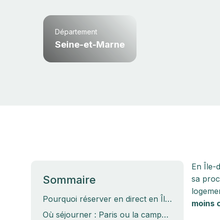
Département
Seine-et-Marne
En Île-
Sommaire
sa proc
logemen
Pourquoi réserver en direct en Île-de-France
moins 
Où séjourner : Paris ou la campagne briarde