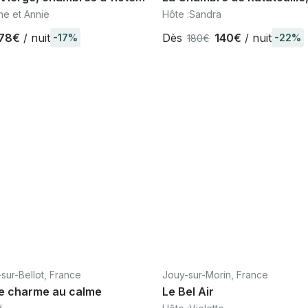
ssaye-en-Brie, 18 km
chambre d'hôtes à 6 km d
ne et Annie
Hôte :
Sandra
nd
Disneyland Paris
78€
/ nuit
Dès
140€
/ nuit
-17%
-22%
180€
sur-Bellot, France
Jouy-sur-Morin, France
e charme au calme
Le Bel Air