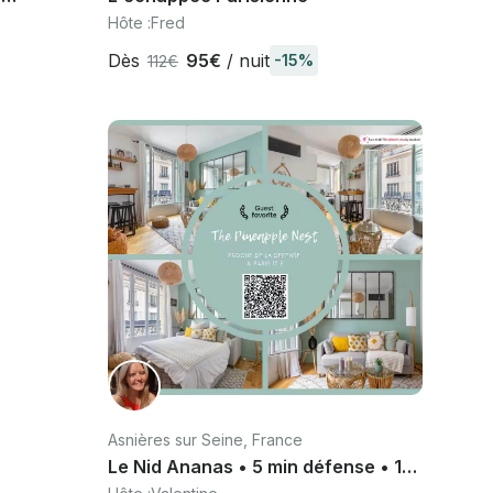
e
Hôte :
Fred
Dès
95€
/ nuit
-15%
112€
Asnières sur Seine, France
Le Nid Ananas • 5 min défense • 10
min de paris