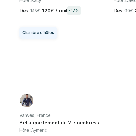
Hôte :
Katty
Hôte :
Davi
Dès
120€
/ nuit
Dès
-17%
145€
99€
Chambre d'hôtes
Vanves, France
Bel appartement de 2 chambres à
proximité du parc des expositions
Hôte :
Aymeric