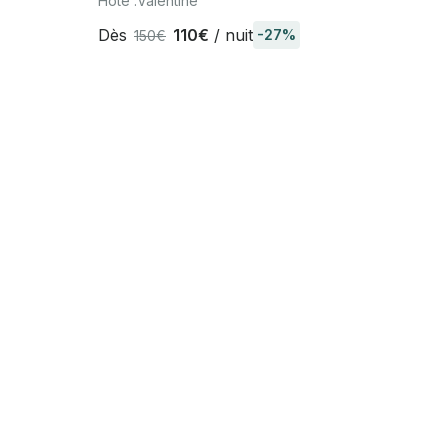
Hôte :
Valentine
Dès
110€
/ nuit
-27%
150€