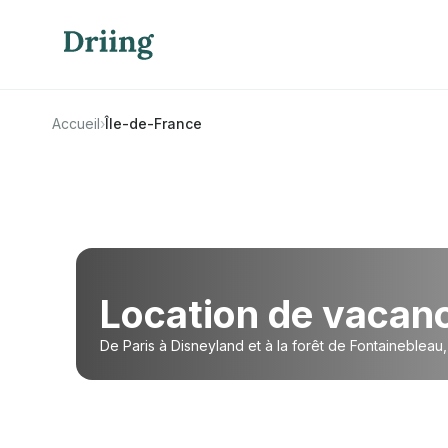
Accueil
›
Île-de-France
Location de vacan
De Paris à Disneyland et à la forêt de Fontainebleau