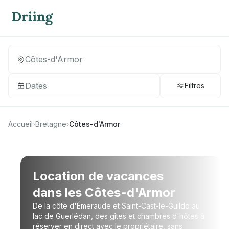
Dates
Filtres
Accueil
›
Bretagne
›
Côtes-d'Armor
Location de vacances
dans les Côtes-d'Armor
De la côte d'Émeraude et Saint-Cast-le-Guildo au
lac de Guerlédan, des gîtes et chambres d'hôtes à
réserver en direct avec le propriétaire, sans