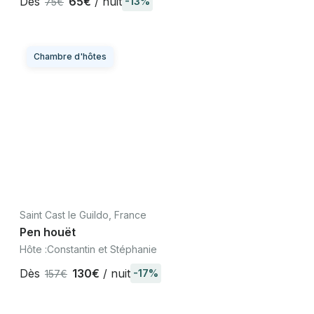
Dès
65€
/ nuit
-13%
75€
Chambre d'hôtes
Saint Cast le Guildo, France
Pen houët
Hôte :
Constantin et Stéphanie
Dès
130€
/ nuit
-17%
157€