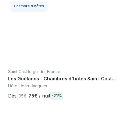
Chambre d'hôtes
Saint Cast le guildo, France
Les Goélands - Chambres d'hôtes Saint-Cast
plage, Côte d'Émeraude Bretagne
Hôte :
Jean-Jacques
Dès
75€
/ nuit
-21%
95€