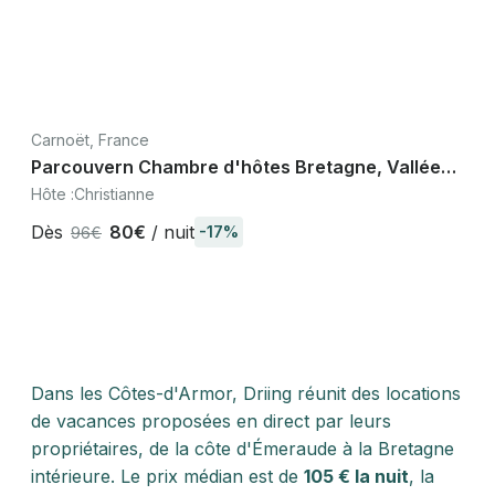
Carnoët, France
Parcouvern Chambre d'hôtes Bretagne, Vallée
des Saints
Hôte :
Christianne
Dès
80€
/ nuit
-17%
96€
Dans les Côtes-d'Armor, Driing réunit des locations
de vacances proposées en direct par leurs
propriétaires, de la côte d'Émeraude à la Bretagne
intérieure. Le prix médian est de
105 € la nuit
, la