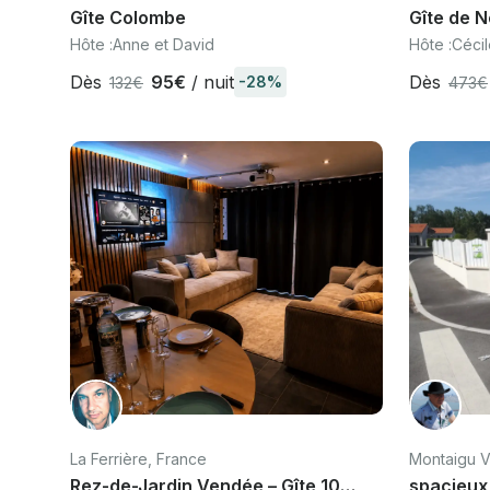
Gîte Colombe
Gîte de 
Hôte :
Anne et David
Hôte :
Cécil
Dès
95€
/ nuit
Dès
-28%
132€
473€
La Ferrière, France
Montaigu 
Rez-de-Jardin Vendée – Gîte 10
spacieux