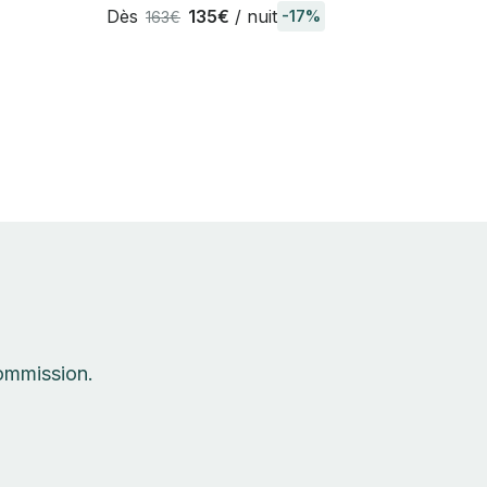
Vendée
Dès
135€
/ nuit
-17%
163€
commission.