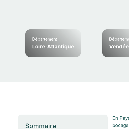
Département
Départem
Loire-Atlantique
Vendée
En Pays
Sommaire
bocage 