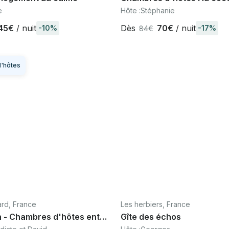
verdure Marais Breton Ve
e
Hôte :
Stéphanie
mn de Noirmoutier
45€
/ nuit
Dès
70€
/ nuit
-10%
-17%
84€
'hôtes
ard, France
Les herbiers, France
n - Chambres d'hôtes entre
Gîte des échos
 Brière et marais salants