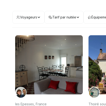
Voyageurs
Tarif par nuitée
Équipeme
les Epesses, France
Thoiré sou