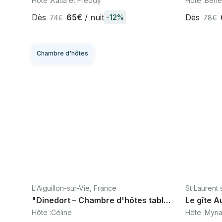
Hôte :
Katia et Freddy
Hôte :
Béné
et-Loire
Guérand
Dès
65€
/ nuit
Dès
-12%
74€
78€
Chambre d'hôtes
L'Aiguillon-sur-Vie, France
St Laurent 
"Dinedort – Chambre d'hôtes table
Le gîte A
d'hôtes PMR, Vendée mer et
Sèvre à 
Hôte :
Céline
Hôte :
Myri