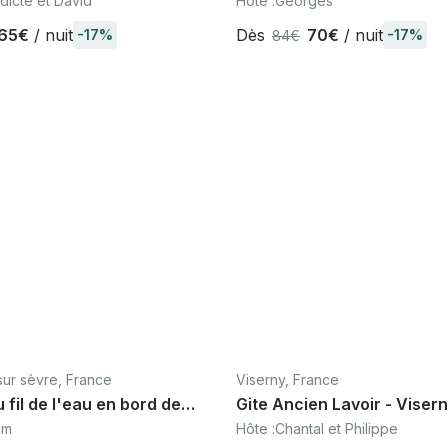
dicte et David
Hôte :
Georges
e
65€
/ nuit
Dès
70€
/ nuit
-17%
-17%
84€
sur sèvre, France
Viserny, France
u fil de l'eau en bord de
Gite Ancien Lavoir - Viserny, Côte
15mn du Puy du fou
d'Or, Bourgogne,
am
Hôte :
Chantal et Philippe