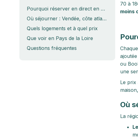
70 à 18
Pourquoi réserver en direct en Pays de la Loire
moins 
Où séjourner : Vendée, côte atlantique et Anjou
Quels logements et à quel prix
Pourq
Que voir en Pays de la Loire
Questions fréquentes
Chaque 
ajoutée
ou Book
une sem
Le prix
maison,
Où s
La régi
Le
mo