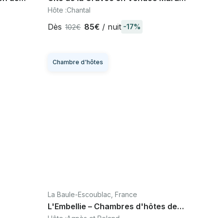
ndéen 25
Poitevin - Forêt de Mervent
Hôte :
Chantal
Dès
85€
/ nuit
-17%
102€
Chambre d'hôtes
La Baule-Escoublac, France
L'Embellie – Chambres d'hôtes de
charme, La Baule Guérande Côte