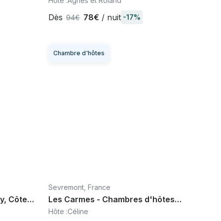
Hôte :
Agnès et Roland
d'Amour
Dès
78€
/ nuit
-17%
94€
Chambre d'hôtes
Sevremont, France
Les Carmes - Chambres d'hôtes
Puy du Fou 10 min, Sèvremont
Hôte :
Céline