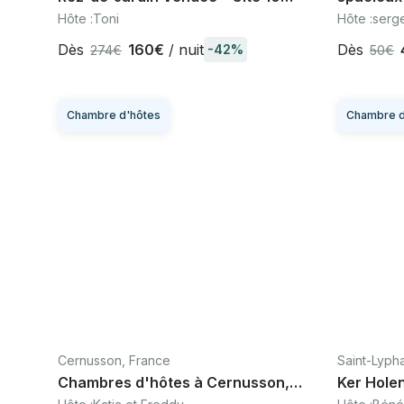
pers home cinéma, La Ferrière
Hôte :
Toni
Hôte :
serg
proche Puy du Fou
Dès
160€
/ nuit
Dès
-42%
274€
50€
Chambre d'hôtes
Chambre d
Cernusson, France
Saint-Lyph
Chambres d'hôtes à Cernusson,
Ker Hole
fermette rénovée en Anjou, Maine-
marais de