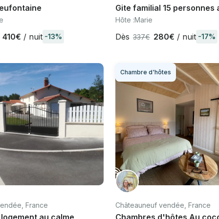
Neufontaine
Gite familial 15 personnes
piscine partagée
e
Hôte :
Marie
410€
/ nuit
Dès
280€
/ nuit
-13%
-17%
337€
Chambre d'hôtes
Vendée, France
Châteauneuf vendée, France
 logement au calme
Chambres d'hôtes Au coc