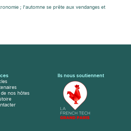
stronomie ; l'automne se prête aux vendanges et
rces
Ils nous soutiennent
cles
tenaires
s de nos hôtes
stoire
ntacter