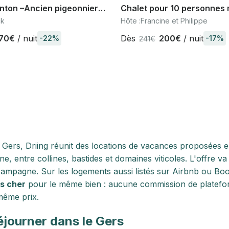
inton –Ancien pigeonnier
Chalet pour 10 personnes 
ers au coeur de l
Saint-Lary Pla d’Adet, à 3
ck
Hôte :
Francine et Philippe
ac Gascogne"
pistes
70€
/ nuit
Dès
200€
/ nuit
-22%
-17%
241€
 Gers, Driing réunit des locations de vacances proposées en
e, entre collines, bastides et domaines viticoles. L'offre 
campagne. Sur les logements aussi listés sur Airbnb ou Bo
s cher
pour le même bien : aucune commission de platefo
même prix.
éjourner dans le Gers