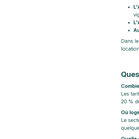
L'
vi
L'
Au
Dans le
locatio
Ques
Combie
Les tar
20 % de
Où log
Le sect
quelqu
Quelle 