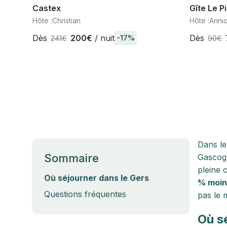
Castex
Gîte Le P
dans le G
Hôte :
Christian
Hôte :
Anni
'Armagn
Dès
200€
/ nuit
Dès
-17%
241€
90€
Dans le
Sommaire
Gascogn
pleine 
Où séjourner dans le Gers
% moin
Questions fréquentes
pas le 
Où s