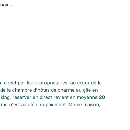
maxi
50 m des
 direct par leurs propriétaires, au cœur de la
va de la chambre d'hôtes de charme au gîte en
oking, réserver en direct revient en moyenne
20
rme n'est ajoutée au paiement. Même maison,