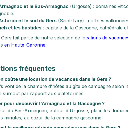
Armagnac et le Bas-Armagnac
(Urgosse) : domaines vitic
gnoble.
Astarac et le sud du Gers
(Saint-Lary) : collines vallonné
ch et les bastides
: capitale de la Gascogne, cathédrale cl
 Gers fait partie de notre sélection de
locations de vacance
ns
en Haute-Garonne
.
tions fréquentes
n coûte une location de vacances dans le Gers ?
ifs vont de la chambre d'hôtes au gîte de campagne selon l
 surcoût par rapport aux plateformes.
er pour découvrir l'Armagnac et la Gascogne ?
eur du Bas-Armagnac, autour d'Urgosse, place les domaines 
es minutes, au cœur de la campagne gasconne.
est la meilleure période pour séjourner dans le Gers ?