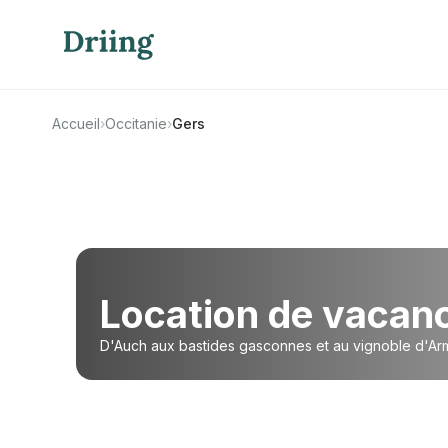
Accueil
›
Occitanie
›
Gers
Location de vacan
D'Auch aux bastides gasconnes et au vignoble d'Arma