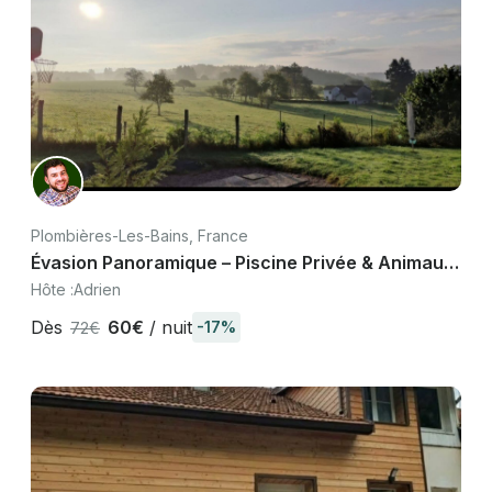
Plombières-Les-Bains, France
Évasion Panoramique – Piscine Privée & Animaux
Bienvenus
Hôte :
Adrien
Dès
60€
/ nuit
-17%
72€