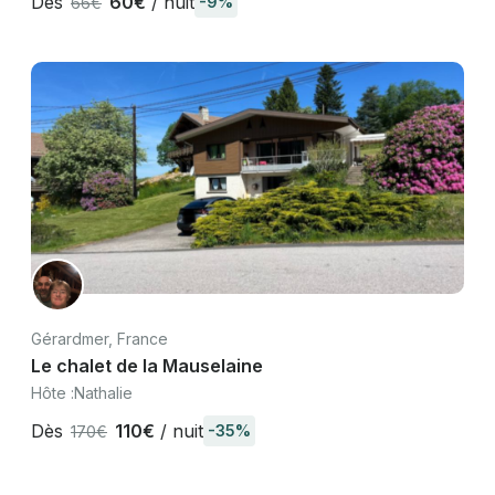
Dès
60€
/ nuit
-9%
66€
Gérardmer, France
Le chalet de la Mauselaine
Hôte :
Nathalie
Dès
110€
/ nuit
-35%
170€