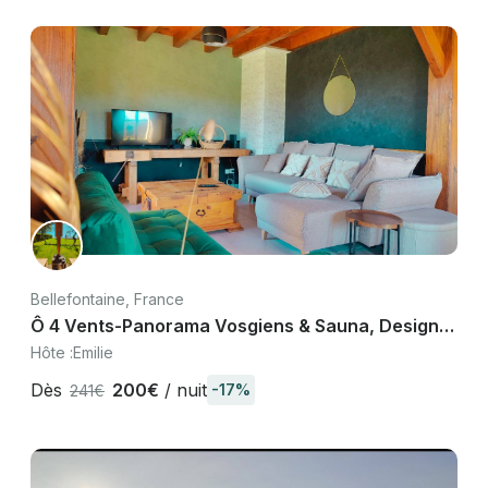
Bellefontaine, France
Ô 4 Vents-Panorama Vosgiens & Sauna, Design
Moderne
Hôte :
Emilie
Dès
200€
/ nuit
-17%
241€