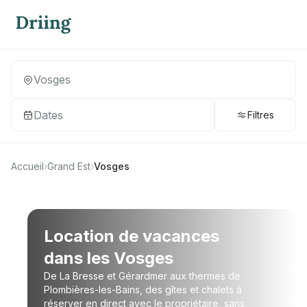
Dates
Filtres
Accueil
›
Grand Est
›
Vosges
Location de vacances
dans les Vosges
De La Bresse et Gérardmer aux thermes de
Plombières-les-Bains, des gîtes et chalets à
réserver en direct avec le propriétaire, sans