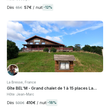
Dès
57€
/ nuit
-12%
65€
La Bresse, France
Gîte BEL'M - Grand chalet de 1 à 15 places La
Bresse, proche pistes ski Vosges
Hôte :
Jean-Marc
Dès
410€
/ nuit
-18%
500€