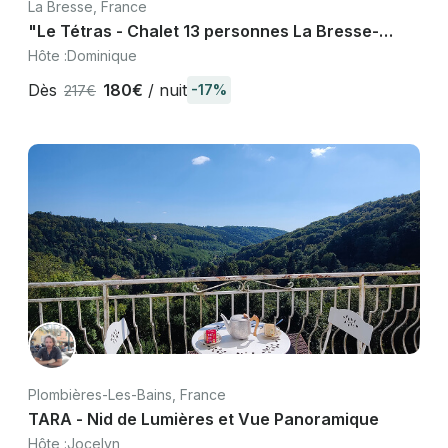
La Bresse, France
"Le Tétras - Chalet 13 personnes La Bresse-
Hohneck, Vosges"
Hôte :
Dominique
Dès
180€
/ nuit
-17%
217€
Plombières-Les-Bains, France
TARA - Nid de Lumières et Vue Panoramique
Hôte :
Jocelyn