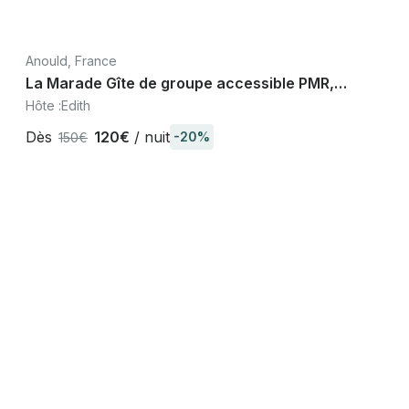
Anould, France
La Marade Gîte de groupe accessible PMR,
Anould Vosges, Gérardmer Alsace
Hôte :
Edith
Dès
120€
/ nuit
-20%
150€