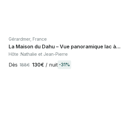
Gérardmer, France
La Maison du Dahu – Vue panoramique lac à
Gérardmer, Vosges
Hôte :
Nathalie et Jean-Pierre
Dès
130€
/ nuit
-31%
188€