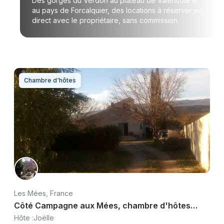
Des gorges du Verdon au plateau de Valensole et
au pays de Forcalquier, des locations à réserver en
direct avec le propriétaire, sans commission.
Chambre d'hôtes
Les Mées, France
Côté Campagne aux Mées, chambre d'hôtes
atypique en Haute-Provence
Hôte :
Joëlle