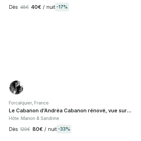
Dès
40€
/ nuit
-17%
48€
Forcalquier, France
Le Cabanon d’Andréa Cabanon rénové, vue sur
Forcalquier, centre historique
Hôte :
Manon & Sandrine
Dès
80€
/ nuit
-33%
120€