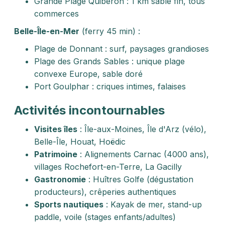
Grande Plage Quiberon : 1 km sable fin, tous
commerces
Belle-Île-en-Mer
(ferry 45 min) :
Plage de Donnant : surf, paysages grandioses
Plage des Grands Sables : unique plage
convexe Europe, sable doré
Port Goulphar : criques intimes, falaises
Activités incontournables
Visites îles
: Île-aux-Moines, Île d'Arz (vélo),
Belle-Île, Houat, Hoëdic
Patrimoine
: Alignements Carnac (4000 ans),
villages Rochefort-en-Terre, La Gacilly
Gastronomie
: Huîtres Golfe (dégustation
producteurs), crêperies authentiques
Sports nautiques
: Kayak de mer, stand-up
paddle, voile (stages enfants/adultes)