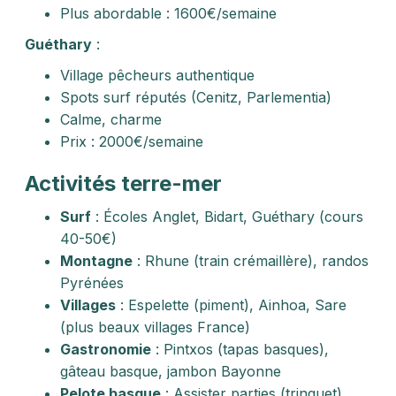
Plus abordable : 1600€/semaine
Guéthary
:
Village pêcheurs authentique
Spots surf réputés (Cenitz, Parlementia)
Calme, charme
Prix : 2000€/semaine
Activités terre-mer
Surf
: Écoles Anglet, Bidart, Guéthary (cours
40-50€)
Montagne
: Rhune (train crémaillère), randos
Pyrénées
Villages
: Espelette (piment), Ainhoa, Sare
(plus beaux villages France)
Gastronomie
: Pintxos (tapas basques),
gâteau basque, jambon Bayonne
Pelote basque
: Assister parties (trinquet)