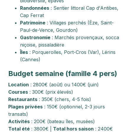
biodiversité, épaves
Randonnées
: Sentier littoral Cap d'Antibes,
Cap Ferrat
Patrimoine
: Villages perchés (Èze, Saint-
Paul-de-Vence, Gourdon)
Gastronomie
: Marchés provençaux, socca
niçoise, pissaladière
Îles
: Porquerolles, Port-Cros (Var), Lérins
(Cannes)
Budget semaine (famille 4 pers)
Location
: 2800€ (août) ou 1400€ (juin)
Courses
: 300€ (prix élevés)
Restaurants
: 350€ (chers, 4-5 fois)
Plages privées
: 150€ (optionnel, 2-3 jours
transats)
Activités
: 200€ (bateau îles, musées)
Total été
: 3800€ |
Total hors saison
: 2400€