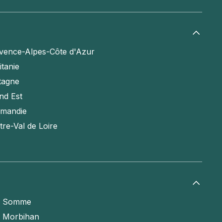
vence-Alpes-Côte d'Azur
itanie
tagne
nd Est
mandie
tre-Val de Loire
a Somme
e Morbihan