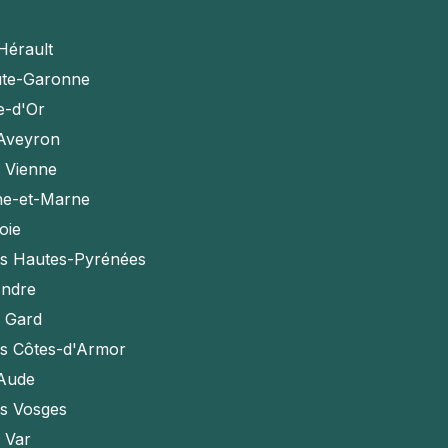
Hérault
te-Garonne
e-d'Or
'Aveyron
a Vienne
ne-et-Marne
oie
es Hautes-Pyrénées
Indre
e Gard
es Côtes-d'Armor
'Aude
es Vosges
e Var