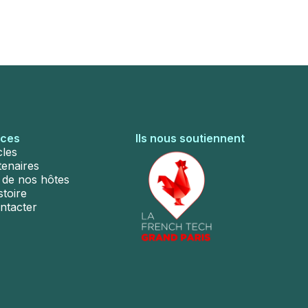
rces
Ils nous soutiennent
cles
tenaires
s de nos hôtes
stoire
ntacter