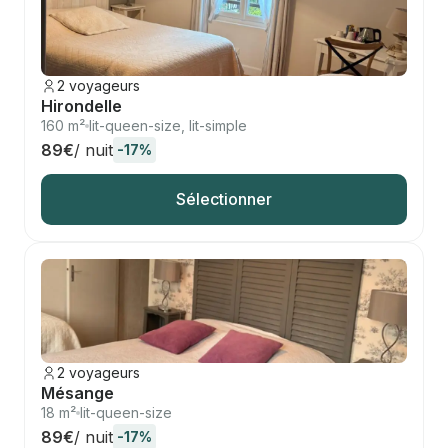
2 voyageurs
Hirondelle
160 m²
lit-queen-size, lit-simple
89€
/ nuit
-17%
Sélectionner
2 voyageurs
Mésange
18 m²
lit-queen-size
89€
/ nuit
-17%