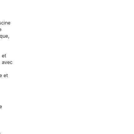
scine
e
nque,
 et
s avec
e et
e
s