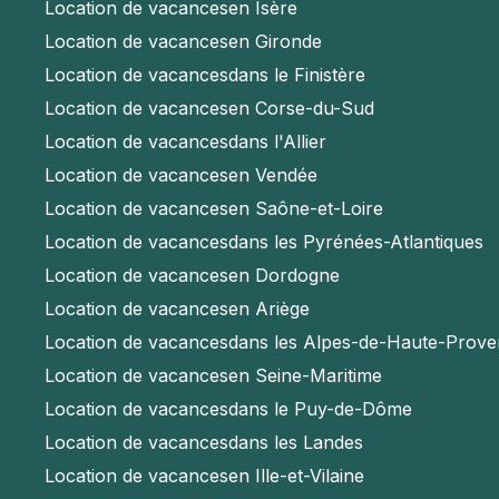
Location de vacances
en Isère
Location de vacances
en Gironde
Location de vacances
dans le Finistère
Location de vacances
en Corse-du-Sud
Location de vacances
dans l'Allier
Location de vacances
en Vendée
Location de vacances
en Saône-et-Loire
Location de vacances
dans les Pyrénées-Atlantiques
Location de vacances
en Dordogne
Location de vacances
en Ariège
Location de vacances
dans les Alpes-de-Haute-Prov
Location de vacances
en Seine-Maritime
Location de vacances
dans le Puy-de-Dôme
Location de vacances
dans les Landes
Location de vacances
en Ille-et-Vilaine