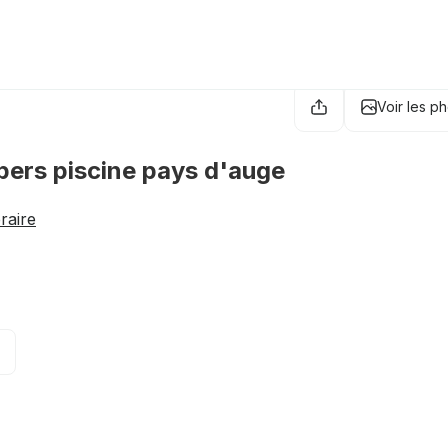
Voir les p
pers piscine pays d'auge
éraire