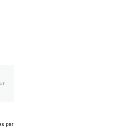
ur
es par