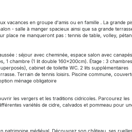
aux vacances en groupe d'amis ou en famille . La grande pi
alon - salle à manger spacieux ainsi que sa grande terrass
sur place ne manqueront pas : tennis de table, volley, péta
aussée : séjour avec cheminée, espace salon avec canapés
es, 1 chambre (1 lit double 160x200cm). Étage : 3 chambre
uperposés), cabinet de toilette WC. 2 lits supplémentaires
terrasse. Terrain de tennis loisirs. Piscine commune, couvert
'option ménage obligatoire
vrir les vergers et les traditions cidricoles. Parcourez les
z différentes variétés de cidre, calvados et pommeau pour un
on patrimoine médiéval. Découvrez son château, ses ruelle