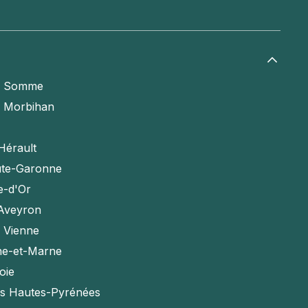
a Somme
e Morbihan
Hérault
te-Garonne
e-d'Or
'Aveyron
a Vienne
ne-et-Marne
oie
es Hautes-Pyrénées