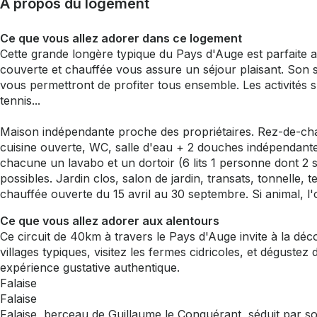
À propos du logement
Ce que vous allez adorer dans ce logement
Cette grande longère typique du Pays d'Auge est parfaite 
couverte et chauffée vous assure un séjour plaisant. Son s
vous permettront de profiter tous ensemble. Les activités 
tennis...
Maison indépendante proche des propriétaires. Rez-de-ch
cuisine ouverte, WC, salle d'eau + 2 douches indépendant
chacune un lavabo et un dortoir (6 lits 1 personne dont 2 s
possibles. Jardin clos, salon de jardin, transats, tonnelle, 
chauffée ouverte du 15 avril au 30 septembre. Si animal, l
Ce que vous allez adorer aux alentours
Ce circuit de 40km à travers le Pays d'Auge invite à la décou
villages typiques, visitez les fermes cidricoles, et déguste
expérience gustative authentique.
Falaise
Falaise
Falaise, berceau de Guillaume le Conquérant, séduit par s