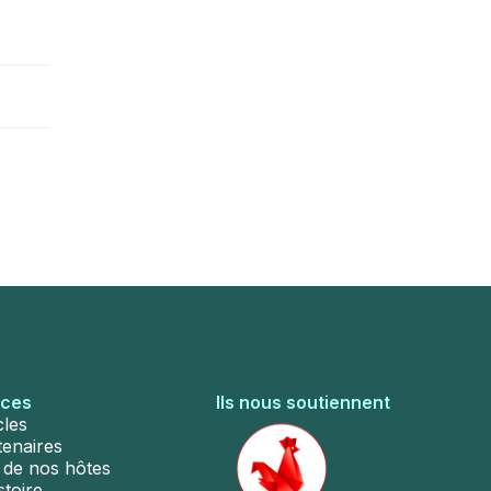
rces
Ils nous soutiennent
cles
tenaires
s de nos hôtes
stoire