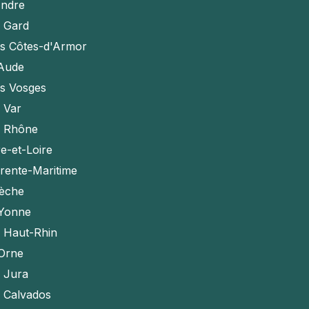
Indre
e Gard
es Côtes-d'Armor
'Aude
es Vosges
e Var
e Rhône
e-et-Loire
rente-Maritime
èche
'Yonne
e Haut-Rhin
'Orne
e Jura
e Calvados