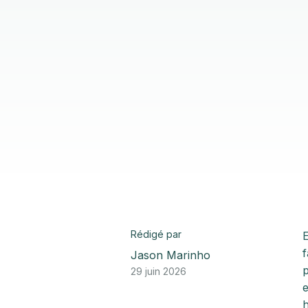
Rédigé par
E
f
Jason Marinho
p
29 juin 2026
e
h