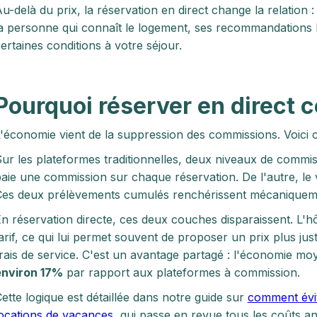
u-delà du prix, la réservation en direct change la relatio
a personne qui connaît le logement, ses recommandations l
ertaines conditions à votre séjour.
Pourquoi réserver en direct 
'économie vient de la suppression des commissions. Voici c
ur les plateformes traditionnelles, deux niveaux de commiss
aie une commission sur chaque réservation. De l'autre, le 
es deux prélèvements cumulés renchérissent mécaniquement
n réservation directe, ces deux couches disparaissent. L'hô
arif, ce qui lui permet souvent de proposer un prix plus ju
rais de service. C'est un avantage partagé : l'économie mo
environ 17%
par rapport aux plateformes à commission.
ette logique est détaillée dans notre guide sur
comment évit
ocations de vacances
, qui passe en revue tous les coûts an