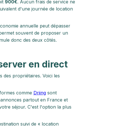
oit
900€
. Aucun frais de service ne
quivalent d'une journée de location
l'économie annuelle peut dépasser
 permet souvent de proposer un
cumule donc des deux côtés.
server en direct
des propriétaires. Voici les
eformes comme
Driing
sont
s annonces partout en France et
tre séjour. C'est l'option la plus
tination suivi de « location