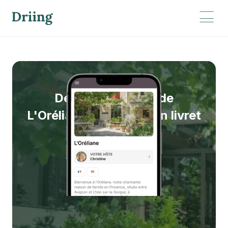
L'Oréliane
Découvrez le cas de
L'Oréliane à travers son livret
d’accueil