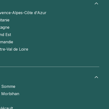
vence-Alpes-Côte d'Azur
itanie
tagne
nd Est
mandie
tre-Val de Loire
a Somme
e Morbihan
Hérault