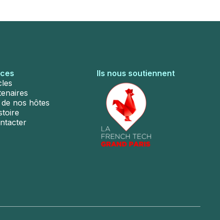
rces
Ils nous soutiennent
cles
tenaires
s de nos hôtes
stoire
ntacter