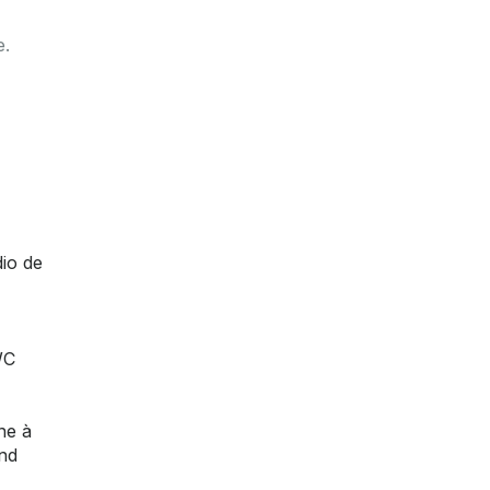
e.
dio de
,
WC
ne à
and