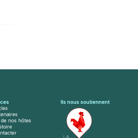
rces
Ils nous soutiennent
cles
tenaires
s de nos hôtes
stoire
ntacter