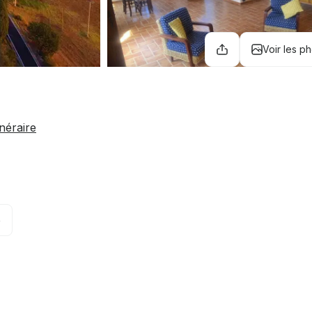
Voir les p
inéraire
o