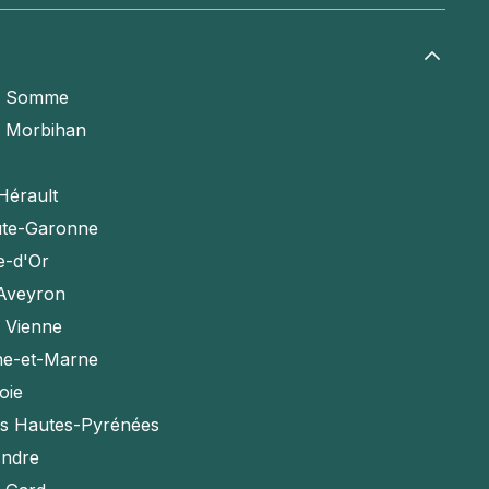
a Somme
e Morbihan
Hérault
te-Garonne
e-d'Or
'Aveyron
a Vienne
ne-et-Marne
oie
es Hautes-Pyrénées
Indre