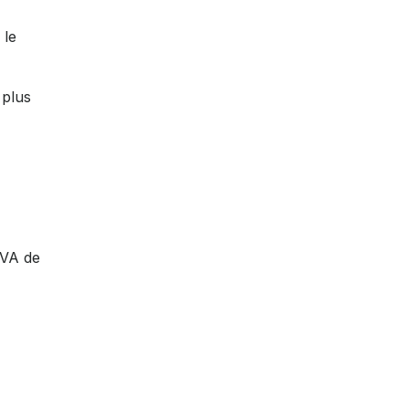
 le
 plus
TVA de