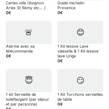
️Cartes ville (Avignon
️Guide michelin
Arles St Rémy etc... .)
Provence
0€
0€
🚨
😊
Alarme avec sa
1 Kit lessive Lave
télécommande
vaisselle & 1 Kit lessive
0€
lave Linge
0€
😇
😏
1 kit Serviette de
1 Kit Torchons serviettes
toilette/gant (par séjour
de table
et par personne)
0€