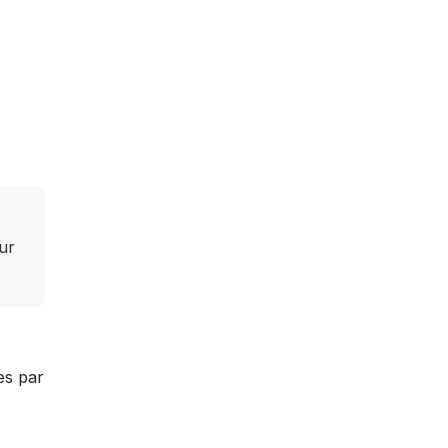
ur
es par