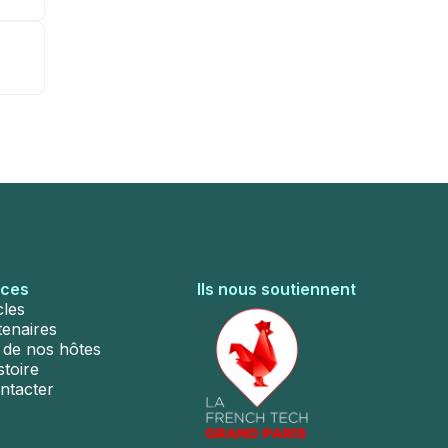
rces
Ils nous soutiennent
cles
tenaires
s de nos hôtes
stoire
ntacter