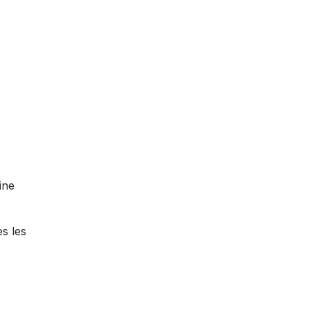
ine
s les