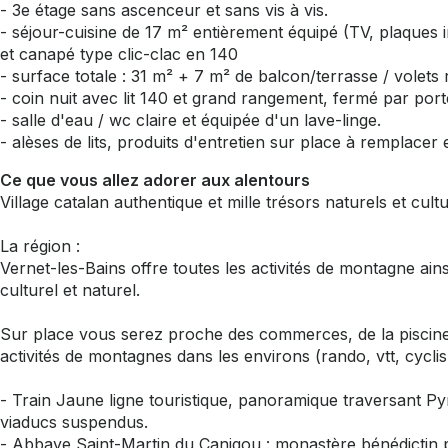
- 3e étage sans ascenceur et sans vis à vis.
- séjour-cuisine de 17 m² entièrement équipé (TV, plaques 
et canapé type clic-clac en 140
- surface totale : 31 m² + 7 m² de balcon/terrasse / volets 
- coin nuit avec lit 140 et grand rangement, fermé par por
- salle d'eau / wc claire et équipée d'un lave-linge.
- alèses de lits, produits d'entretien sur place à remplace
Ce que vous allez adorer aux alentours
Village catalan authentique et mille trésors naturels et cult
La région :
Vernet-les-Bains offre toutes les activités de montagne 
culturel et naturel.
Sur place vous serez proche des commerces, de la piscine,
activités de montagnes dans les environs (rando, vtt, cycli
- Train Jaune ligne touristique, panoramique traversant Py
viaducs suspendus.
- Abbaye Saint-Martin du Canigou : monastère bénédictin