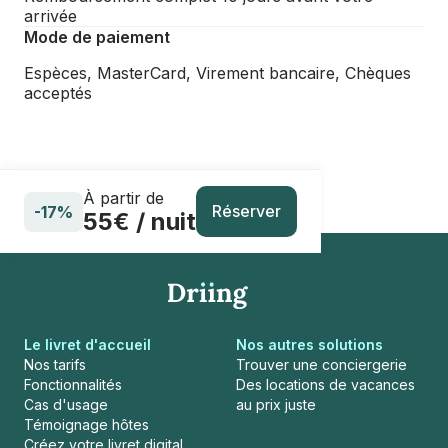
arrivée
Mode de paiement
Espèces, MasterCard, Virement bancaire, Chèques
acceptés
À partir de
Réserver
-17%
55€ / nuit
Le livret d'accueil
Nos autres solutions
Nos tarifs
Trouver une conciergerie
Fonctionnalités
Des locations de vacances
Cas d'usage
au prix juste
Témoignage hôtes
Créez votre livret digital