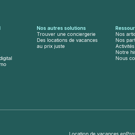
l
Nos autres solutions
Ressou
Trouver une conciergerie
Nos arti
Des locations de vacances
Nos par
au prix juste
Activité
Notre hi
igital
Nous co
émo
Location de vacances en
Pro