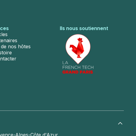
rces
Ils nous soutiennent
cles
tenaires
s de nos hôtes
stoire
ntacter
vence-Alpes-Côte d'Azur