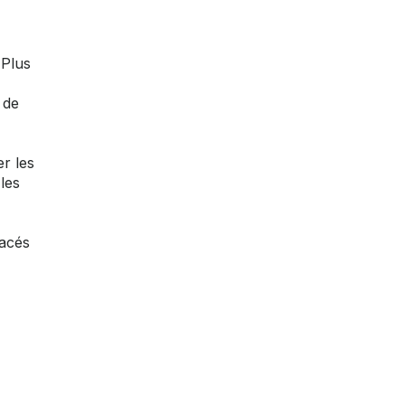
 Plus
 de
er les
les
tacés