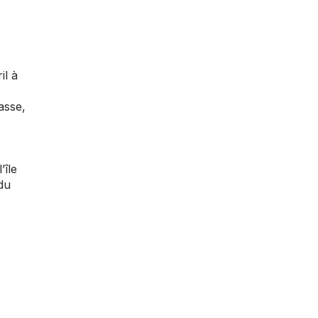
il à
asse,
’île
 du