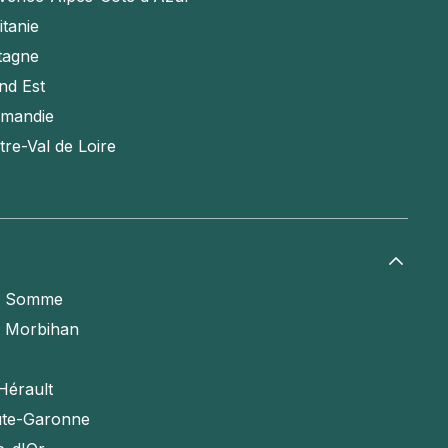
itanie
tagne
nd Est
mandie
tre-Val de Loire
a Somme
e Morbihan
Hérault
te-Garonne