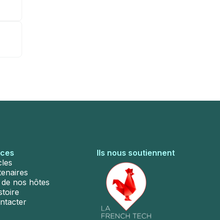
rces
Ils nous soutiennent
cles
tenaires
s de nos hôtes
stoire
ntacter