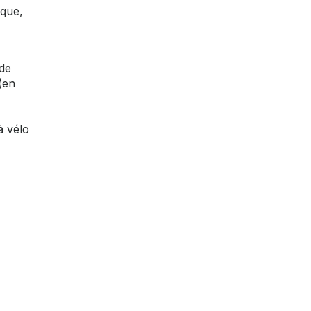
nque,
 de
(en
à vélo