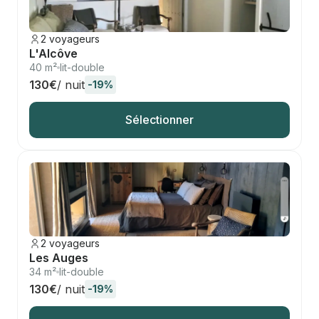
2 voyageurs
L'Alcôve
40 m²
lit-double
130€
/ nuit
-19%
Sélectionner
2 voyageurs
Les Auges
34 m²
lit-double
130€
/ nuit
-19%