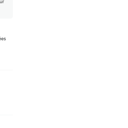
ur
ées