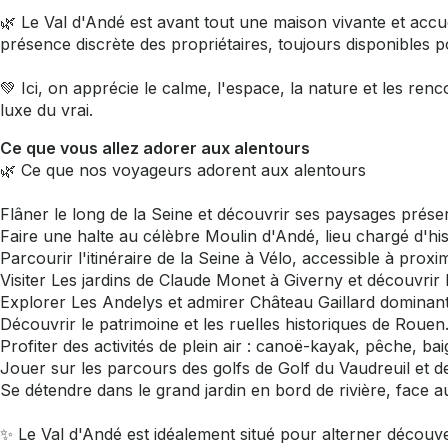
🌿 Le Val d'Andé est avant tout une maison vivante et accuei
présence discrète des propriétaires, toujours disponibles p
💚 Ici, on apprécie le calme, l'espace, la nature et les re
luxe du vrai.
Ce que vous allez adorer aux alentours
🌿 Ce que nos voyageurs adorent aux alentours
Flâner le long de la Seine et découvrir ses paysages prése
Faire une halte au célèbre Moulin d'Andé, lieu chargé d'hist
Parcourir l'itinéraire de la Seine à Vélo, accessible à proxim
Visiter Les jardins de Claude Monet à Giverny et découvrir l
Explorer Les Andelys et admirer Château Gaillard dominant 
Découvrir le patrimoine et les ruelles historiques de Rouen
Profiter des activités de plein air : canoë-kayak, pêche, b
Jouer sur les parcours des golfs de Golf du Vaudreuil et d
Se détendre dans le grand jardin en bord de rivière, face au
✨ Le Val d'Andé est idéalement situé pour alterner découve