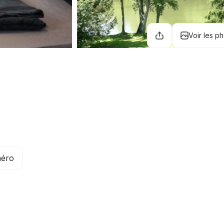
Voir les p
méro