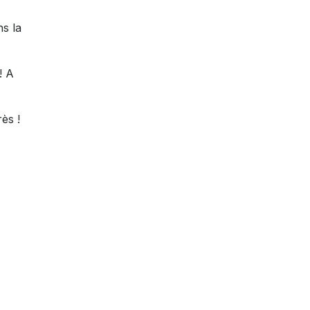
ns la
! A
ès !