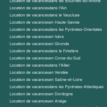
Location de vacances
dans les Bouches-du-Rhône
Location de vacances
dans l'Ain
Location de vacances
dans le Vaucluse
Location de vacances
en Haute-Savoie
Location de vacances
dans les Pyrénées-Orientales
Location de vacances
en Isère
Location de vacances
en Gironde
Location de vacances
dans le Finistère
Location de vacances
en Corse-du-Sud
Location de vacances
dans l'Allier
Location de vacances
en Vendée
Location de vacances
en Saône-et-Loire
Location de vacances
dans les Pyrénées-Atlantiques
Location de vacances
en Dordogne
Location de vacances
en Ariège