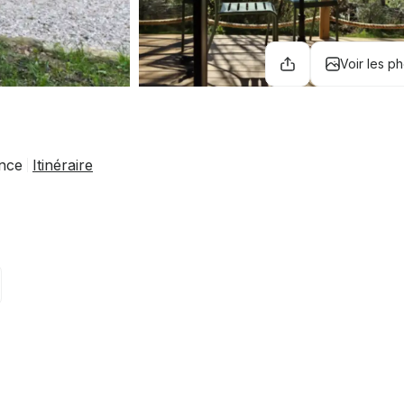
Voir les p
ance
Itinéraire