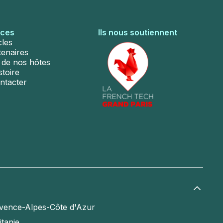
rces
Ils nous soutiennent
cles
tenaires
s de nos hôtes
stoire
ntacter
vence-Alpes-Côte d'Azur
itanie