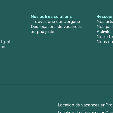
l
Nos autres solutions
Ressou
Trouver une conciergerie
Nos arti
Des locations de vacances
Nos par
au prix juste
Activité
Notre hi
igital
Nous co
émo
Location de vacances en
Pro
Location de vacances en
Occ