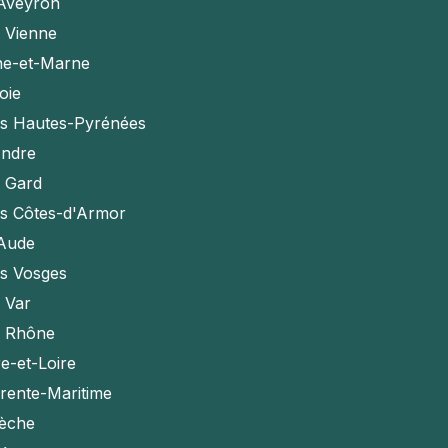
'Aveyron
a Vienne
ne-et-Marne
oie
es Hautes-Pyrénées
Indre
e Gard
es Côtes-d'Armor
'Aude
es Vosges
e Var
e Rhône
e-et-Loire
rente-Maritime
èche