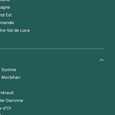
tagne
nd Est
mandie
tre-Val de Loire
a Somme
e Morbihan
Hérault
te-Garonne
e-d'Or