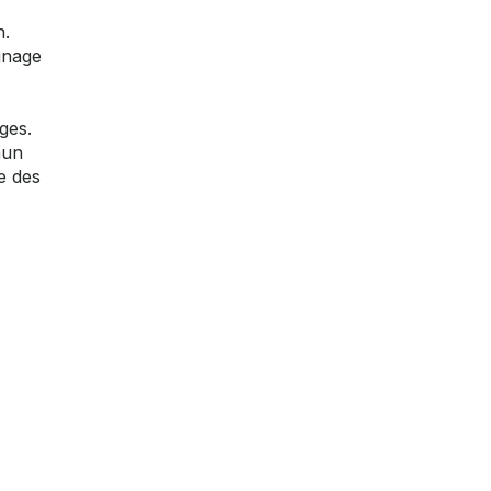
n.
gnage
ges.
mun
e des