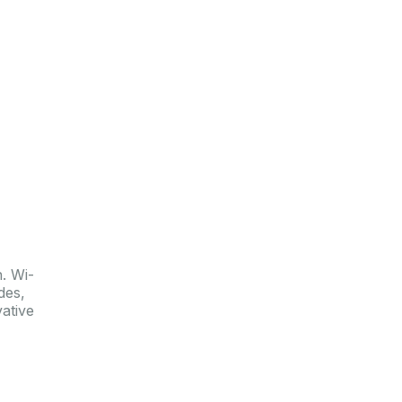
n. Wi-
des,
vative