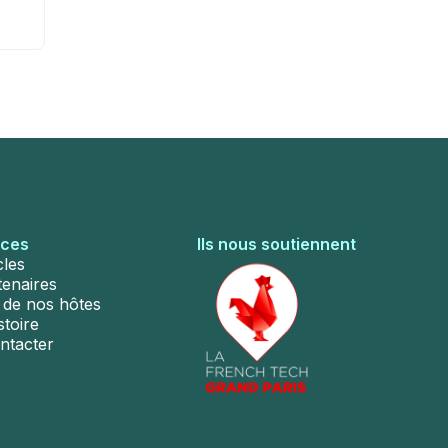
rces
Ils nous soutiennent
cles
tenaires
s de nos hôtes
stoire
ntacter