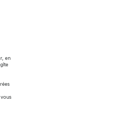
r, en
gîte
irées
 vous