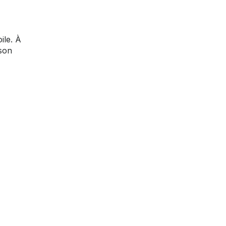
ile. À
 son