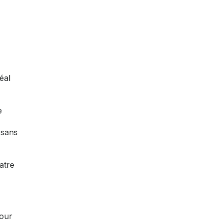
éal
e
 sans
atre
pour