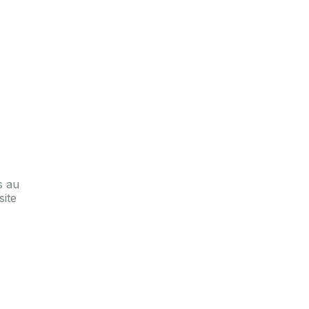
s au
site