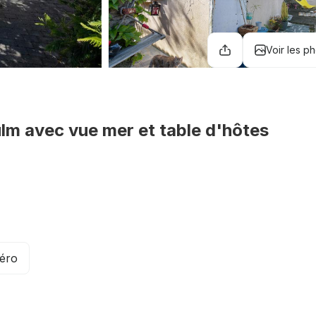
Voir les p
lm avec vue mer et table d'hôtes
méro