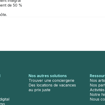
ent intégral
ement de 50 %
ôte.
l
Nos autres solutions
Ressou
Trouver une conciergerie
Nos arti
Des locations de vacances
Nos par
au prix juste
Activité
Notre hi
igital
Nous co
émo