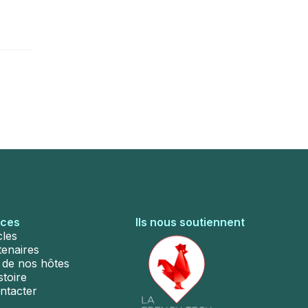
rces
Ils nous soutiennent
cles
tenaires
s de nos hôtes
stoire
ntacter