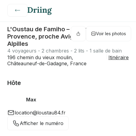
L'Oustau de Famiho – Gîte mas piscine
Voir les photos
Provence, proche Avignon Luberon
Alpilles
4 voyageurs - 2 chambres - 2 lits - 1 salle de bain
196 chemin du vieux moulin,
Itinéraire
Châteauneuf-de-Gadagne, France
Hôte
Max
location@loustau84.fr
Afficher le numéro