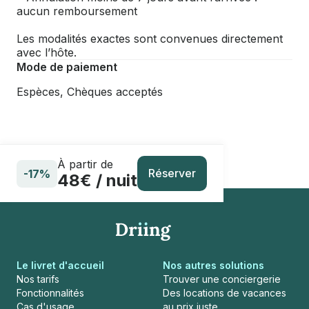
aucun remboursement
Les modalités exactes sont convenues directement
avec l’hôte.
Mode de paiement
Espèces, Chèques acceptés
À partir de
Réserver
-17%
48€ / nuit
Le livret d'accueil
Nos autres solutions
Nos tarifs
Trouver une conciergerie
Fonctionnalités
Des locations de vacances
Cas d'usage
au prix juste