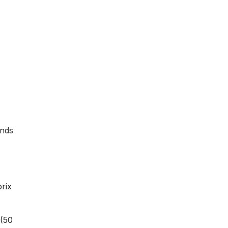
ends
prix
 (50