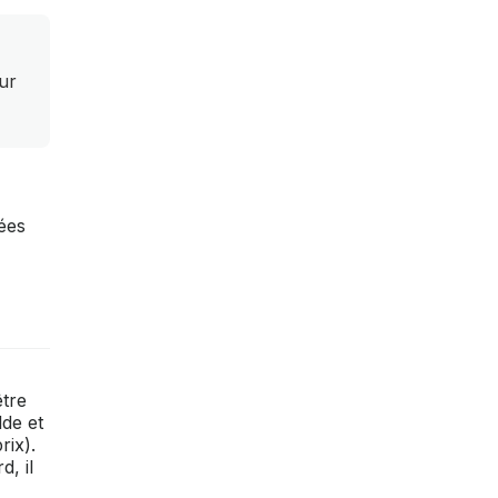
ur
sées
être
lde et
rix).
, il