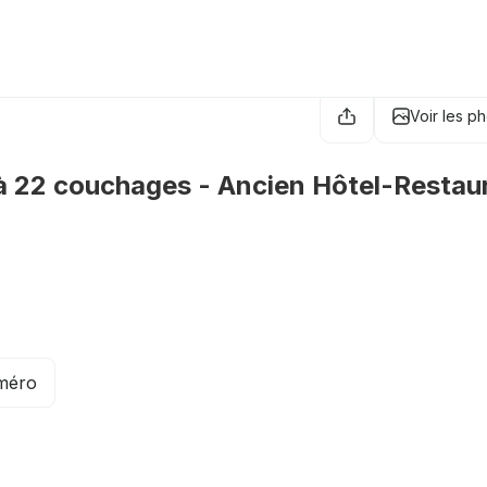
Voir les p
'à 22 couchages - Ancien Hôtel-Restau
uméro