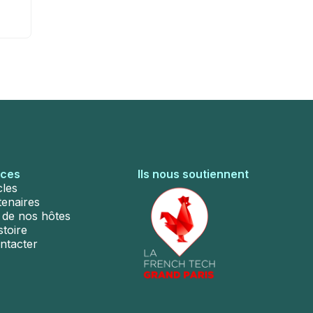
rces
Ils nous soutiennent
cles
tenaires
s de nos hôtes
stoire
ntacter