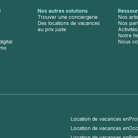
l
Nos autres solutions
Ressou
Trouver une conciergerie
Nos arti
Des locations de vacances
Nos par
au prix juste
Activité
Notre hi
igital
Nous co
émo
Location de vacances en
Pro
Location de vacances en
Occ
Location de vacances en
Bre