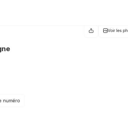
Voir les p
gne
le numéro