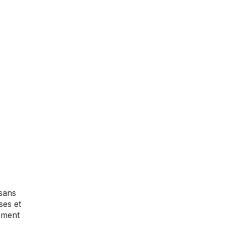
 sans
ses et
lement