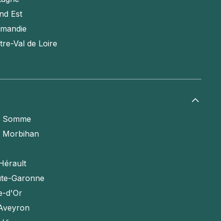
nd Est
mandie
tre-Val de Loire
a Somme
e Morbihan
Hérault
te-Garonne
e-d'Or
'Aveyron