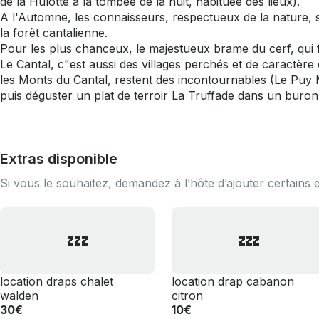
de la Hulotte à la tombée de la nuit, habituée des lieux).
A l'Automne, les connaisseurs, respectueux de la nature, s
la forêt cantalienne.
Pour les plus chanceux, le majestueux brame du cerf, qui 
Le Cantal, c"est aussi des villages perchés et de caractère
les Monts du Cantal, restent des incontournables (Le Puy 
puis déguster un plat de terroir La Truffade dans un buron
Extras disponible
Si vous le souhaitez, demandez à l’hôte d’ajouter certains 
💤
💤
location draps chalet
location drap cabanon
walden
citron
30€
10€