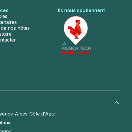
rces
Ils nous soutiennent
cles
tenaires
s de nos hôtes
stoire
ntacter
vence-Alpes-Côte d'Azur
itanie
tagne