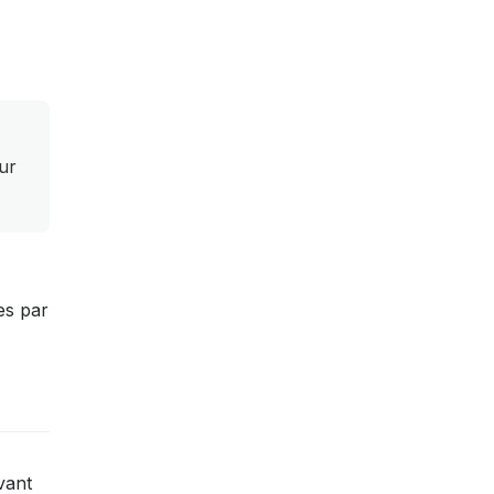
ur
es par
vant