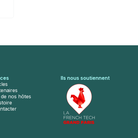
rces
Ils nous soutiennent
cles
tenaires
s de nos hôtes
stoire
ntacter