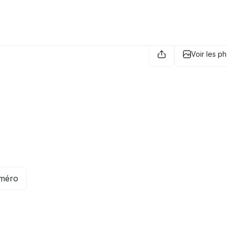
Voir les p
uméro