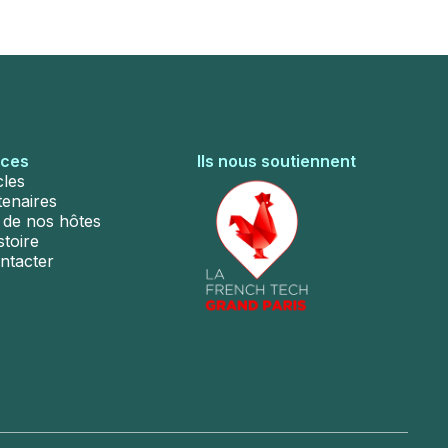
rces
Ils nous soutiennent
cles
tenaires
s de nos hôtes
stoire
ntacter