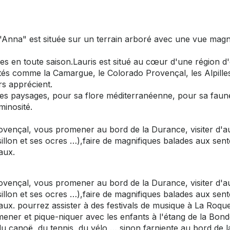
d'Anna" est située sur un terrain arboré avec une vue magn
es en toute saison.Lauris est situé au cœur d'une région d
utés comme la Camargue, le Colorado Provençal, les Alpille
rs apprécient.
 ses paysages, pour sa flore méditerranéenne, pour sa faun
minosité.
rovençal, vous promener au bord de la Durance, visiter d'a
illon et ses ocres …),faire de magnifiques balades aux sen
aux.
rovençal, vous promener au bord de la Durance, visiter d'a
illon et ses ocres …),faire de magnifiques balades aux sen
aux. pourrez assister à des festivals de musique à La Roqu
ner et pique-niquer avec les enfants à l'étang de la Bonde
 du canoë, du tennis, du vélo … sinon farniente au bord de l