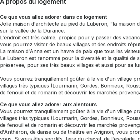
À propos du logement
Ce que vous allez adorer dans ce logement
Jolie maison d'architecte au pied du Luberon, "la maison 
sur la vallée de la Durance.
L'endroit est très calme, propice pour y passer des vacanc
vous pourrez visiter de beaux villages et des endroits rép
La maison d'Anna est un havre de paix que tous les visiteu
Le Luberon est renommé pour la diversité et la qualité de
préservée, pour ses très beaux villages et aussi pour sa lu
Vous pourrez tranquillement goûter à la vie d'un village p
villages très typiques (Lourmarin, Gordes, Bonnieux, Rouss
de fenouil et de romarin et découvrir les marchés provenç
Ce que vous allez adorer aux alentours
Vous pourrez tranquillement goûter à la vie d'un village p
villages très typiques (Lourmarin, Gordes, Bonnieux, Rouss
de fenouil et de romarin et découvrir les marchés provenç
d'Anthéron, de danse ou de théâtre en Avignon, vous prome
vous. Si vous êtes sportifs, faire du cheval, de l'escalade,