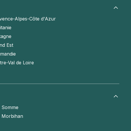
vence-Alpes-Côte d'Azur
itanie
tagne
nd Est
mandie
tre-Val de Loire
a Somme
e Morbihan