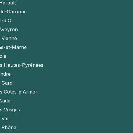
Hérault
te-Garonne
e-d'Or
'Aveyron
a Vienne
ne-et-Marne
oie
es Hautes-Pyrénées
Indre
e Gard
es Côtes-d'Armor
'Aude
es Vosges
e Var
e Rhône