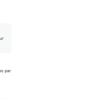
ur
es par