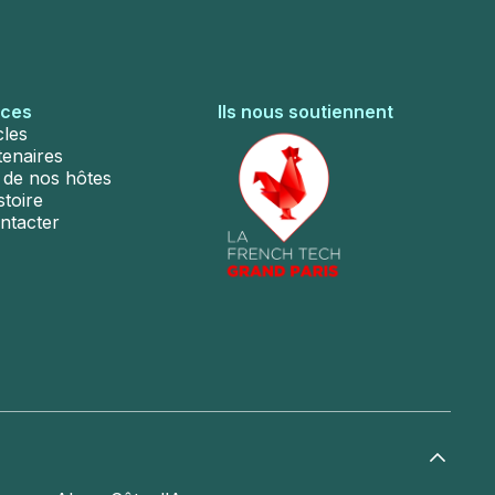
rces
Ils nous soutiennent
cles
tenaires
s de nos hôtes
stoire
ntacter