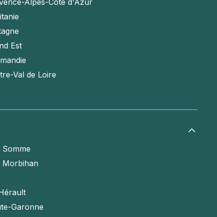
vence-Alpes-Côte d'Azur
itanie
tagne
nd Est
mandie
tre-Val de Loire
a Somme
e Morbihan
Hérault
te-Garonne