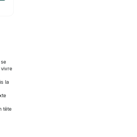
 se
 vivre
s la
xte
n tête