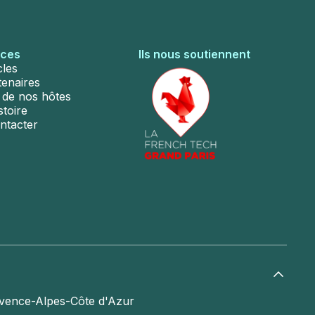
rces
Ils nous soutiennent
cles
tenaires
s de nos hôtes
stoire
ntacter
vence-Alpes-Côte d'Azur