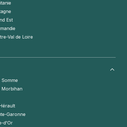
itanie
tagne
nd Est
mandie
tre-Val de Loire
a Somme
e Morbihan
Hérault
te-Garonne
e-d'Or