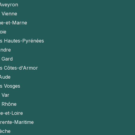
'Aveyron
a Vienne
ne-et-Marne
oie
es Hautes-Pyrénées
Indre
e Gard
es Côtes-d'Armor
'Aude
es Vosges
e Var
e Rhône
e-et-Loire
rente-Maritime
èche