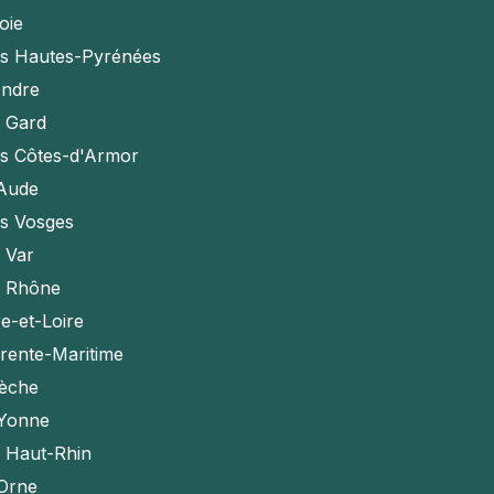
oie
es Hautes-Pyrénées
Indre
e Gard
es Côtes-d'Armor
'Aude
es Vosges
e Var
e Rhône
e-et-Loire
rente-Maritime
èche
'Yonne
e Haut-Rhin
'Orne