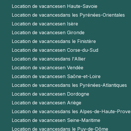
Location de vacances
en Haute-Savoie
Location de vacances
dans les Pyrénées-Orientales
Location de vacances
en Isère
Location de vacances
en Gironde
Location de vacances
dans le Finistère
Location de vacances
en Corse-du-Sud
Location de vacances
dans l'Allier
Location de vacances
en Vendée
Location de vacances
en Saône-et-Loire
Location de vacances
dans les Pyrénées-Atlantiques
Location de vacances
en Dordogne
Location de vacances
en Ariège
Location de vacances
dans les Alpes-de-Haute-Prov
Location de vacances
en Seine-Maritime
Location de vacances
dans le Puy-de-Dôme