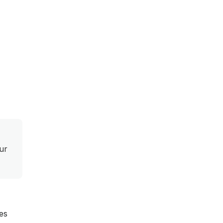
ur
es