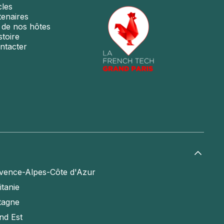
cles
tenaires
s de nos hôtes
stoire
ntacter
vence-Alpes-Côte d'Azur
itanie
tagne
nd Est