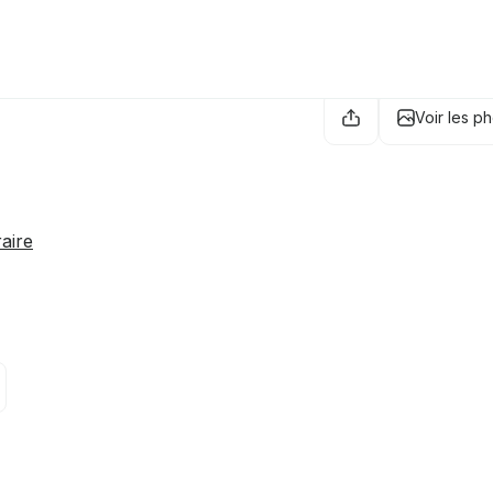
Voir les p
raire