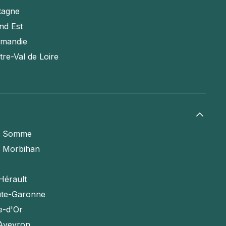
tagne
nd Est
mandie
tre-Val de Loire
a Somme
e Morbihan
Hérault
te-Garonne
e-d'Or
'Aveyron