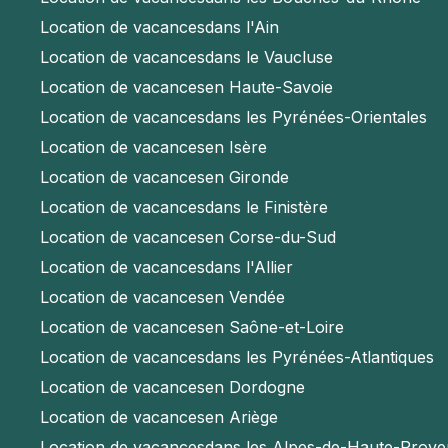
Location de vacances
dans l'Ain
Location de vacances
dans le Vaucluse
Location de vacances
en Haute-Savoie
Location de vacances
dans les Pyrénées-Orientales
Location de vacances
en Isère
Location de vacances
en Gironde
Location de vacances
dans le Finistère
Location de vacances
en Corse-du-Sud
Location de vacances
dans l'Allier
Location de vacances
en Vendée
Location de vacances
en Saône-et-Loire
Location de vacances
dans les Pyrénées-Atlantiques
Location de vacances
en Dordogne
Location de vacances
en Ariège
Location de vacances
dans les Alpes-de-Haute-Prov