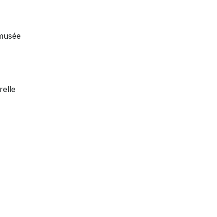
 musée
relle