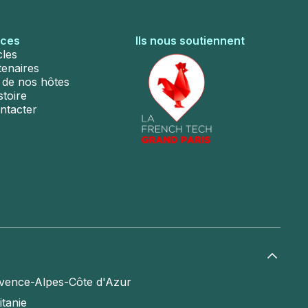
rces
Ils nous soutiennent
cles
tenaires
s de nos hôtes
stoire
ntacter
vence-Alpes-Côte d'Azur
itanie