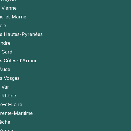
a Vienne
ne-et-Marne
oie
es Hautes-Pyrénées
Indre
e Gard
es Côtes-d'Armor
'Aude
es Vosges
e Var
e Rhône
e-et-Loire
rente-Maritime
èche
'Yonne