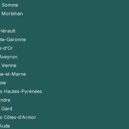
a Somme
e Morbihan
Hérault
te-Garonne
e-d'Or
'Aveyron
a Vienne
ne-et-Marne
oie
es Hautes-Pyrénées
Indre
e Gard
es Côtes-d'Armor
'Aude