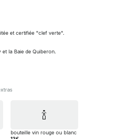
tée et certifiée "clef verte".
y et la Baie de Quiberon.
extras
🍾
bouteille vin rouge ou blanc
13€