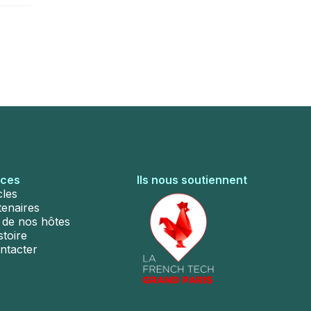
rces
Ils nous soutiennent
cles
tenaires
s de nos hôtes
stoire
ntacter