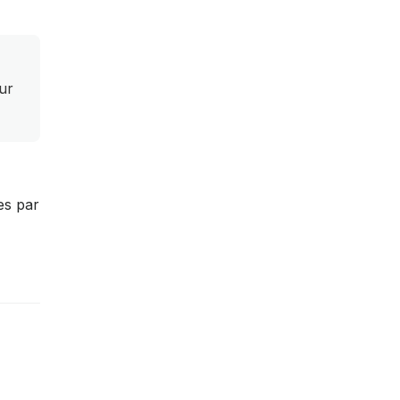
ur
es par