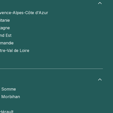
vence-Alpes-Côte d'Azur
itanie
tagne
nd Est
mandie
tre-Val de Loire
a Somme
e Morbihan
Hérault