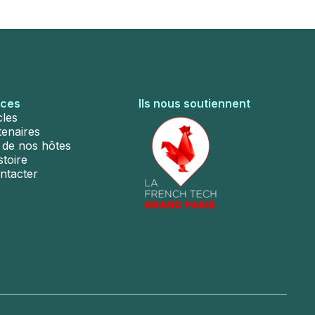
rces
Ils nous soutiennent
cles
tenaires
s de nos hôtes
stoire
ntacter