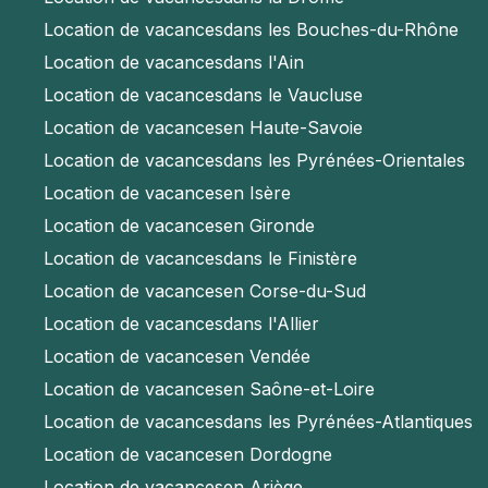
Location de vacances
dans les Bouches-du-Rhône
Location de vacances
dans l'Ain
Location de vacances
dans le Vaucluse
Location de vacances
en Haute-Savoie
Location de vacances
dans les Pyrénées-Orientales
Location de vacances
en Isère
Location de vacances
en Gironde
Location de vacances
dans le Finistère
Location de vacances
en Corse-du-Sud
Location de vacances
dans l'Allier
Location de vacances
en Vendée
Location de vacances
en Saône-et-Loire
Location de vacances
dans les Pyrénées-Atlantiques
Location de vacances
en Dordogne
Location de vacances
en Ariège