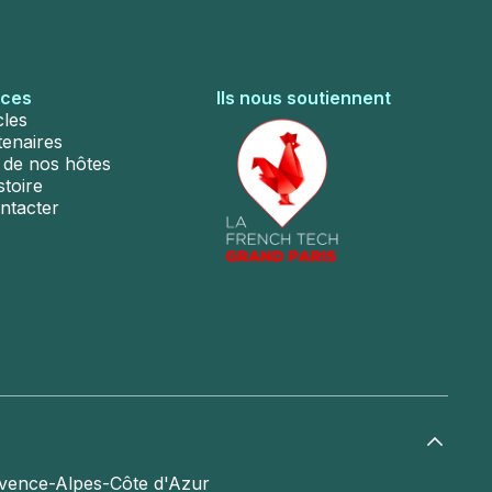
rces
Ils nous soutiennent
cles
tenaires
s de nos hôtes
stoire
ntacter
vence-Alpes-Côte d'Azur