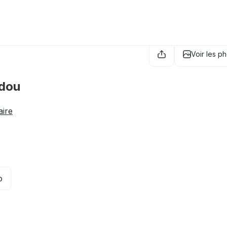
Voir les p
ndou
aire
o