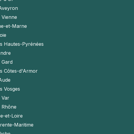
'Aveyron
a Vienne
ne-et-Marne
oie
es Hautes-Pyrénées
Indre
e Gard
es Côtes-d'Armor
'Aude
es Vosges
e Var
e Rhône
e-et-Loire
rente-Maritime
èche