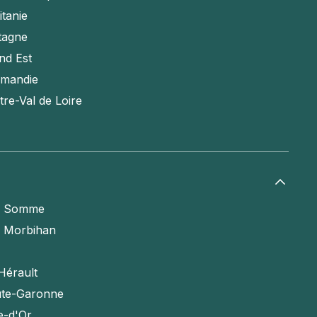
itanie
tagne
nd Est
mandie
tre-Val de Loire
a Somme
e Morbihan
Hérault
te-Garonne
e-d'Or